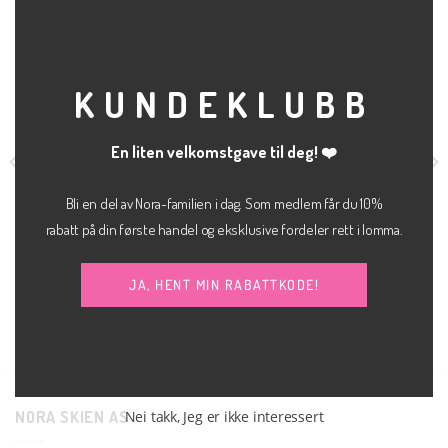
RELATERTE PRODUKTER
THI
MOD
KUNDEKLUBB
En liten velkomstgave til deg! ❤️
Bli en del av Nora-familien i dag. Som medlem får du 10%
rabatt på din første handel og eksklusive fordeler rett i lomma.
JA, HENT MIN RABATTKODE!
kr
600.00
kr
1,300.00
JEANS
JEANS
Fuji barrel leg dark
Abina high kickflare
JJXX
MEW
denim
NORA SKIEN AS
Nei takk, Jeg er ikke interessert