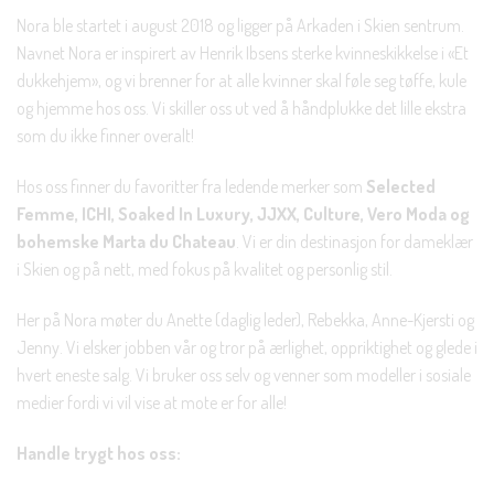
Nora ble startet i august 2018 og ligger på Arkaden i Skien sentrum.
Navnet Nora er inspirert av Henrik Ibsens sterke kvinneskikkelse i «Et
dukkehjem», og vi brenner for at alle kvinner skal føle seg tøffe, kule
og hjemme hos oss. Vi skiller oss ut ved å håndplukke det lille ekstra
som du ikke finner overalt!
Hos oss finner du favoritter fra ledende merker som
Selected
Femme, ICHI, Soaked In Luxury, JJXX, Culture, Vero Moda og
bohemske Marta du Chateau
. Vi er din destinasjon for dameklær
i Skien og på nett, med fokus på kvalitet og personlig stil.
Her på Nora møter du Anette (daglig leder), Rebekka, Anne-Kjersti og
Jenny. Vi elsker jobben vår og tror på ærlighet, oppriktighet og glede i
hvert eneste salg. Vi bruker oss selv og venner som modeller i sosiale
medier fordi vi vil vise at mote er for alle!
Handle trygt hos oss: