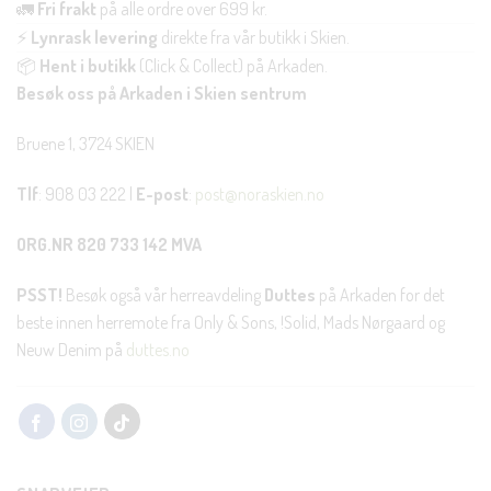
🚛
Fri frakt
på alle ordre over 699 kr.
⚡
Lynrask levering
direkte fra vår butikk i Skien.
📦
Hent i butikk
(Click & Collect) på Arkaden.
Besøk oss på Arkaden i Skien sentrum
Bruene 1, 3724 SKIEN
Tlf
: 908 03 222 |
E-post
:
post@noraskien.no
ORG.NR 820 733 142 MVA
PSST!
Besøk også vår herreavdeling
Duttes
på Arkaden for det
beste innen herremote fra Only & Sons, !Solid, Mads Nørgaard og
Neuw Denim på
duttes.no