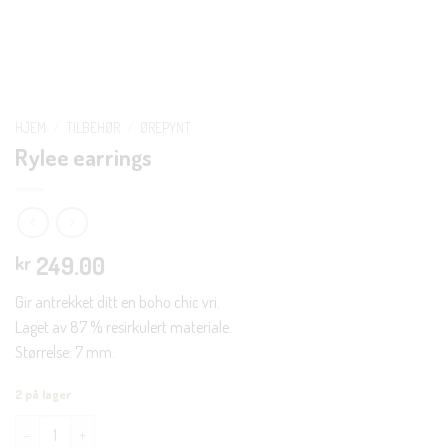
HJEM
/
TILBEHØR
/
ØREPYNT
Rylee earrings
249.00
kr
Gir antrekket ditt en boho chic vri.
Laget av 87 % resirkulert materiale.
Størrelse: 7 mm.
2 på lager
Rylee earrings antall