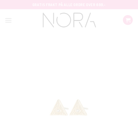
Skip
GRATIS FRAKT PÅ ALLE ORDRE OVER 699,-
to
content