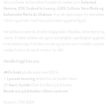
Hos oss finner du favoritter fra ledende merker som
Selected
Femme, ICHI, Soaked In Luxury, JJXX, Culture, Vero Moda og
bohemske Marta du Chateau
. Vi er din destinasjon for dameklær
i Skien og på nett, med fokus på kvalitet og personlig stil.
Her på Nora møter du Anette (daglig leder), Rebekka, Anne-Kjersti og
Jenny. Vi elsker jobben vår og tror på ærlighet, oppriktighet og glede i
hvert eneste salg. Vi bruker oss selv og venner som modeller i sosiale
medier fordi vi vil vise at mote er for alle!
Handle trygt hos oss:
🚛
Fri frakt
på alle ordre over 699 kr.
⚡
Lynrask levering
direkte fra vår butikk i Skien.
📦
Hent i butikk
(Click & Collect) på Arkaden.
Besøk oss på Arkaden i Skien sentrum
Bruene 1, 3724 SKIEN