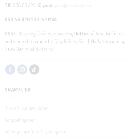
Tlf
: 908 03 222 |
E-post
:
post@noraskien.no
ORG.NR 820 733 142 MVA
PSST!
Besøk også vår herreavdeling
Duttes
på Arkaden for det
beste innen herremote fra Only & Sons, !Solid, Mads Nørgaard og
Neuw Denim på
duttes.no
SNARVEIER
Bli med i kundeklubben
Salgsbetingelser
Retningslinjer for refusjon og retur