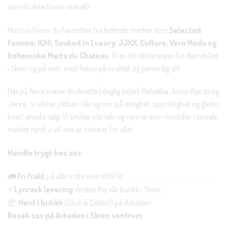
som du ikke finner overalt!
Hos oss finner du favoritter fra ledende merker som
Selected
Femme, ICHI, Soaked In Luxury, JJXX, Culture, Vero Moda og
bohemske Marta du Chateau
. Vi er din destinasjon for dameklær
i Skien og på nett, med fokus på kvalitet og personlig stil.
Her på Nora møter du Anette (daglig leder), Rebekka, Anne-Kjersti og
Jenny. Vi elsker jobben vår og tror på ærlighet, oppriktighet og glede i
hvert eneste salg. Vi bruker oss selv og venner som modeller i sosiale
medier fordi vi vil vise at mote er for alle!
Handle trygt hos oss:
🚛
Fri frakt
på alle ordre over 699 kr.
⚡
Lynrask levering
direkte fra vår butikk i Skien.
📦
Hent i butikk
(Click & Collect) på Arkaden.
Besøk oss på Arkaden i Skien sentrum