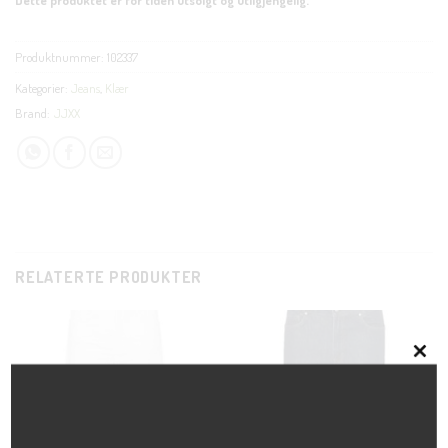
Produktnummer:
102337
Kategorier:
Jeans
,
Klær
Brand:
JJXX
RELATERTE PRODUKTER
CLOS
THIS