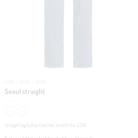
HJEM
/
KLÆR
/
JEANS
Seoul straight
Straight leg bukse med lett stretch fra JJXX
Dette produktet er for tiden utsolgt og utilgjengelig.