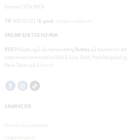
Bruene 1, 3724 SKIEN
Tlf
: 908 03 222 |
E-post
:
post@noraskien.no
ORG.NR 820 733 142 MVA
PSST!
Besøk også vår herreavdeling
Duttes
på Arkaden for det
beste innen herremote fra Only & Sons, !Solid, Mads Nørgaard og
Neuw Denim på
duttes.no
SNARVEIER
Bli med i kundeklubben
Salgsbetingelser