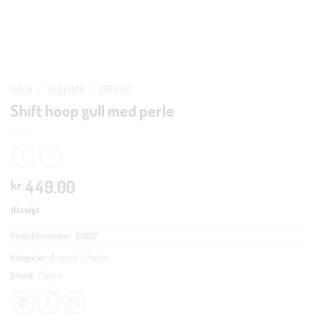
HJEM
/
TILBEHØR
/
ØREPYNT
Shift hoop gull med perle
449.00
kr
Utsolgt
Produktnummer:
105817
Kategorier:
Ørepynt
,
Tilbehør
Brand:
Pilgrim