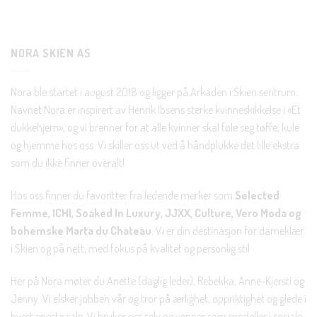
Bli en del av Nora-familien i dag. Som medlem får du 10%
rabatt på din første handel og eksklusive fordeler rett i lomma.
NORA SKIEN AS
JA, HENT MIN RABATTKODE!
Nora ble startet i august 2018 og ligger på Arkaden i Skien sentrum.
Navnet Nora er inspirert av Henrik Ibsens sterke kvinneskikkelse i «Et
dukkehjem», og vi brenner for at alle kvinner skal føle seg tøffe, kule
og hjemme hos oss. Vi skiller oss ut ved å håndplukke det lille ekstra
som du ikke finner overalt!
Nei takk, Jeg er ikke interessert
Hos oss finner du favoritter fra ledende merker som
Selected
Femme, ICHI, Soaked In Luxury, JJXX, Culture, Vero Moda og
bohemske Marta du Chateau
. Vi er din destinasjon for dameklær
i Skien og på nett, med fokus på kvalitet og personlig stil.
Her på Nora møter du Anette (daglig leder), Rebekka, Anne-Kjersti og
Jenny. Vi elsker jobben vår og tror på ærlighet, oppriktighet og glede i
hvert eneste salg. Vi bruker oss selv og venner som modeller i sosiale