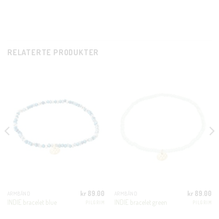
RELATERTE PRODUKTER
CLO
THI
MOD
KUNDEKLUBB
kr
89.00
kr
89.00
ARMBÅND
ARMBÅND
INDIE bracelet blue
INDIE bracelet green
PILGRIM
PILGRIM
En liten velkomstgave til deg! ❤️