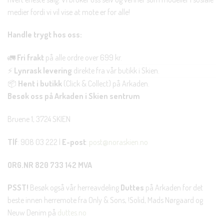
medier fordi vi vil vise at mote er for alle!
Handle trygt hos oss:
🚛
Fri frakt
på alle ordre over 699 kr.
⚡
Lynrask levering
direkte fra vår butikk i Skien.
📦
Hent i butikk
(Click & Collect) på Arkaden.
Besøk oss på Arkaden i Skien sentrum
Bruene 1, 3724 SKIEN
Tlf
: 908 03 222 |
E-post
:
post@noraskien.no
ORG.NR 820 733 142 MVA
PSST!
Besøk også vår herreavdeling
Duttes
på Arkaden for det
beste innen herremote fra Only & Sons, !Solid, Mads Nørgaard og
Neuw Denim på
duttes.no