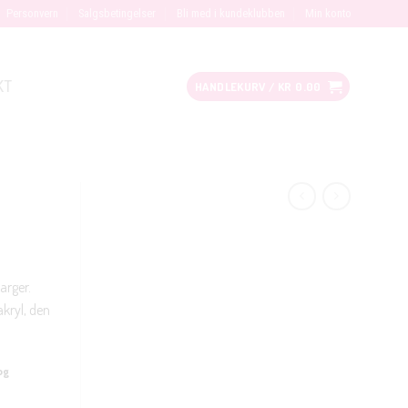
Personvern
Salgsbetingelser
Bli med i kundeklubben
Min konto
KT
HANDLEKURV /
KR
0.00
arger.
kryl, den
og