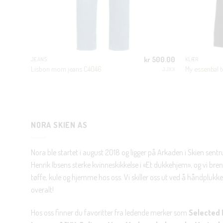
r
250.00
kr
500.00
JEANS
KLÆR
prinnelig
Nåværende
r
75.00
Lisbon mom jeans C4046
My essential t
JJXX
is
pris
OISY MAY
r:
er:
 250.00.
kr 75.00.
NORA SKIEN AS
Nora ble startet i august 2018 og ligger på Arkaden i Skien sent
Henrik Ibsens sterke kvinneskikkelse i «Et dukkehjem», og vi brenn
tøffe, kule og hjemme hos oss. Vi skiller oss ut ved å håndplukke 
overalt!
Hos oss finner du favoritter fra ledende merker som
Selected 