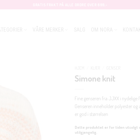
GRATIS FRAKT PÅ ALLE ORDRE OVER 699,-
ATEGORIER
VÅRE MERKER
SALG
OM NORA
KONTA
HJEM
/
KLÆR
/
GENSER
Simone knit
Fine genseren fra JJXX i nydelige f
Genseren inneholder polyester og a
er god i størrelsen
Dette produktet er for tiden utsolgt 
utilgjengelig.