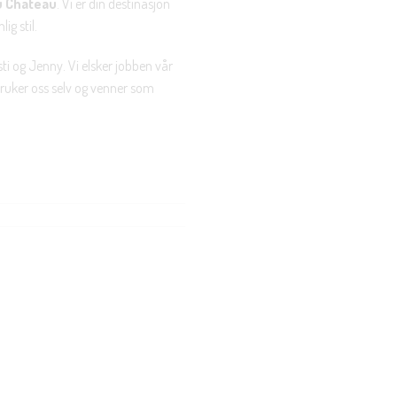
u Chateau
. Vi er din destinasjon
ig stil.
ti og Jenny. Vi elsker jobben vår
 bruker oss selv og venner som