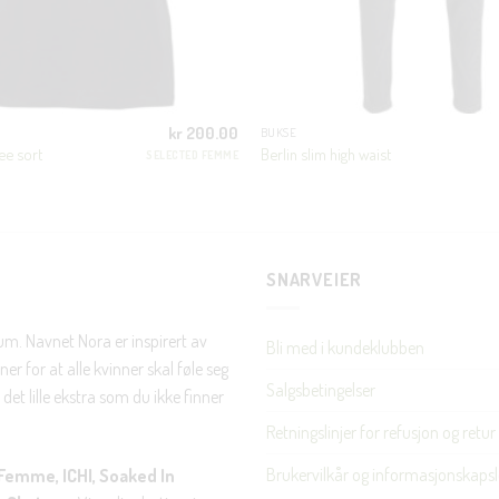
JA, HENT MIN RABATTKODE!
kr
200.00
BUKSE
ee sort
Berlin slim high waist
SELECTED FEMME
Nei takk, Jeg er ikke interessert
SNARVEIER
rum. Navnet Nora er inspirert av
Bli med i kundeklubben
er for at alle kvinner skal føle seg
Salgsbetingelser
det lille ekstra som du ikke finner
Retningslinjer for refusjon og retur
Brukervilkår og informasjonskapsl
Femme, ICHI, Soaked In