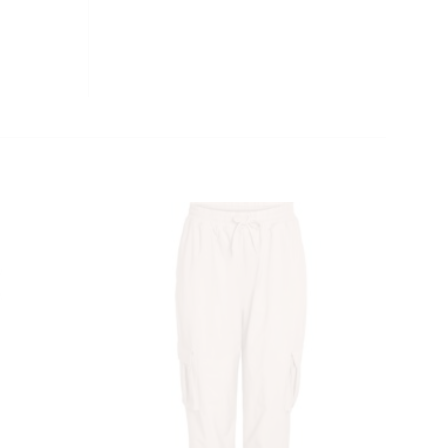
CLOSE
THIS
MODULE