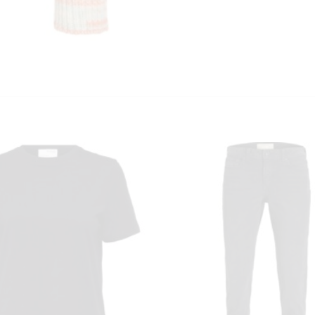
KUNDEKLUBB
En liten velkomstgave til deg! ❤️
Bli en del av Nora-familien i dag. Som medlem får du 10% rabatt på din
første handel og eksklusive fordeler rett i lomma.