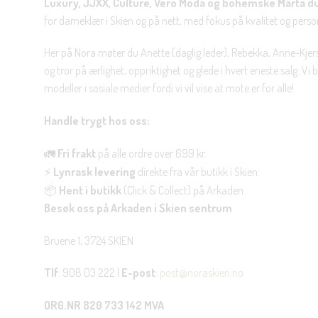
Luxury, JJXX, Culture, Vero Moda og bohemske Marta d
for dameklær i Skien og på nett, med fokus på kvalitet og personl
Her på Nora møter du Anette (daglig leder), Rebekka, Anne-Kjers
og tror på ærlighet, oppriktighet og glede i hvert eneste salg. Vi
modeller i sosiale medier fordi vi vil vise at mote er for alle!
Handle trygt hos oss:
🚛
Fri frakt
på alle ordre over 699 kr.
⚡
Lynrask levering
direkte fra vår butikk i Skien.
📦
Hent i butikk
(Click & Collect) på Arkaden.
Besøk oss på Arkaden i Skien sentrum
Bruene 1, 3724 SKIEN
Tlf
: 908 03 222 |
E-post
:
post@noraskien.no
ORG.NR 820 733 142 MVA