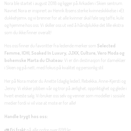
Nora ble startet i august 2018 og ligger på Arkaden i Skien sentrum.
Navnet Nora er inspirert av Henrik Ibsens sterke kvinneskikkelse i «Et
dukkehjem», og vi brenner for at alle kvinner skal føle seg tøffe, kule
og hjemme hos oss. Vi skiller oss ut ved å håndplukke det lille ekstra
som du ikke finner overalt!
Hos oss finner du favoritter fra ledende merker som
Selected
Femme, ICHI, Soaked In Luxury, JJXX, Culture, Vero Moda og
bohemske Marta du Chateau
. Vi er din destinasjon for dameklær
i Skien og på nett, med fokus på kvalitet og personlig stil.
Her på Nora møter du Anette (daglig leder), Rebekka, Anne-Kjersti og
Jenny. Vi elsker jobben vår og tror på ærlighet, oppriktighet og glede i
hvert eneste salg. Vi bruker oss selv og venner som modeller i sosiale
medier fordi vi vil vise at mote er for alle!
Handle trygt hos oss:
🚛
Fri frakt
på alle ordre over 699 kr.