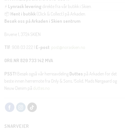
⚡
Lynrask levering
direkte fra vår butikk i Skien.
📦
Hent i butikk
(Click & Collect) på Arkaden.
Besøk oss på Arkaden i Skien sentrum
Bruene 1, 3724 SKIEN
Tlf
: 908 03 222 |
E-post
:
post@noraskien.no
ORG.NR 820 733 142 MVA
PSST!
Besøk også vår herreavdeling
Duttes
på Arkaden for det
beste innen herremote fra Only & Sons, !Solid, Mads Nørgaard og
Neuw Denim på
duttes.no
SNARVEIER