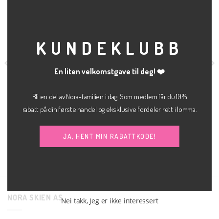
THI
MOD
KUNDEKLUBB
En liten velkomstgave til deg! ❤️
Bli en del av Nora-familien i dag. Som medlem får du 10%
rabatt på din første handel og eksklusive fordeler rett i lomma.
kr
200.00
BUKSE
KLÆR
Andrea loose logo tee
Rita-ria cropped
JJXX
sort
JA, HENT MIN RABATTKODE!
kr
800.00
SELECTED FEMME
NORA SKIEN AS
Nei takk, Jeg er ikke interessert