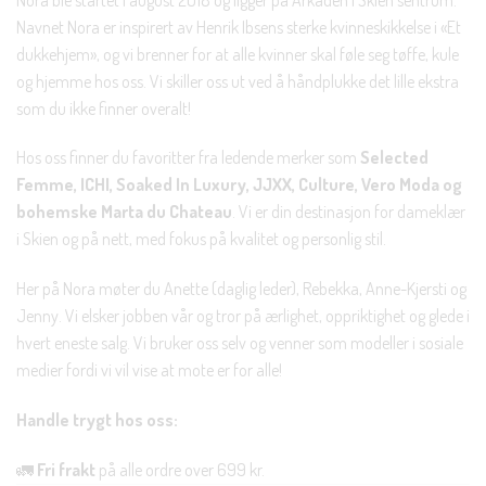
Navnet Nora er inspirert av Henrik Ibsens sterke kvinneskikkelse i «Et
dukkehjem», og vi brenner for at alle kvinner skal føle seg tøffe, kule
og hjemme hos oss. Vi skiller oss ut ved å håndplukke det lille ekstra
som du ikke finner overalt!
Hos oss finner du favoritter fra ledende merker som
Selected
Femme, ICHI, Soaked In Luxury, JJXX, Culture, Vero Moda og
bohemske Marta du Chateau
. Vi er din destinasjon for dameklær
i Skien og på nett, med fokus på kvalitet og personlig stil.
Her på Nora møter du Anette (daglig leder), Rebekka, Anne-Kjersti og
Jenny. Vi elsker jobben vår og tror på ærlighet, oppriktighet og glede i
hvert eneste salg. Vi bruker oss selv og venner som modeller i sosiale
medier fordi vi vil vise at mote er for alle!
Handle trygt hos oss:
🚛
Fri frakt
på alle ordre over 699 kr.