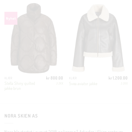
THIS
MODULE
KUNDEKLUBB
En liten velkomstgave til deg! ❤️
Bli en del av Nora-familien i dag. Som medlem får du 10%
rabatt på din første handel og eksklusive fordeler rett i lomma.
JA, HENT MIN RABATTKODE!
kr
800.00
kr
1,200.00
KLÆR
KLÆR
Stella Shiny quilted
Svea aviator jakke
JJXX
JJXX
jakke brun
Nei takk, Jeg er ikke interessert
NORA SKIEN AS
Nora ble startet i august 2018 og ligger på Arkaden i Skien sentrum.