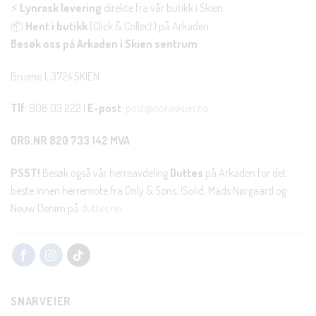
⚡
Lynrask levering
direkte fra vår butikk i Skien.
📦
Hent i butikk
(Click & Collect) på Arkaden.
Besøk oss på Arkaden i Skien sentrum
Bruene 1, 3724 SKIEN
Tlf
: 908 03 222 |
E-post
:
post@noraskien.no
ORG.NR 820 733 142 MVA
PSST!
Besøk også vår herreavdeling
Duttes
på Arkaden for det
beste innen herremote fra Only & Sons, !Solid, Mads Nørgaard og
Neuw Denim på
duttes.no
SNARVEIER