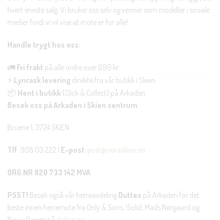
hvert eneste salg. Vi bruker oss selv og venner som modeller i sosiale
medier fordi vi vil vise at mote er for alle!
Handle trygt hos oss:
🚛
Fri frakt
på alle ordre over 699 kr.
⚡
Lynrask levering
direkte fra vår butikk i Skien.
📦
Hent i butikk
(Click & Collect) på Arkaden.
Besøk oss på Arkaden i Skien sentrum
Bruene 1, 3724 SKIEN
Tlf
: 908 03 222 |
E-post
:
post@noraskien.no
ORG.NR 820 733 142 MVA
PSST!
Besøk også vår herreavdeling
Duttes
på Arkaden for det
beste innen herremote fra Only & Sons, !Solid, Mads Nørgaard og
Neuw Denim på
duttes.no