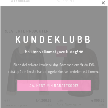
STØRRELSE
L/XL, S/M, M, L
CL
TH
MO
RELATERTE PRODUKTER
KUNDEKLUBB
En liten velkomstgave til deg! ❤️
Bli en del av Nora-familien i dag. Som medlem får du 10%
rabatt på din første handel og eksklusive fordeler rett i lomma.
JA, HENT MIN RABATTKODE!
kr
1,200.00
kr
800.00
KLÆR
KLÆR
Stella Shiny quilted
Svea aviator jakke
JJXX
JJXX