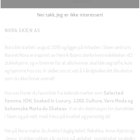
jakke brun
Nei takk, Jeg er ikke interessert
NORA SKIEN AS
Nora ble startet i august 2018 og ligger på Arkaden i Skien sentrum.
Navnet Nora er inspirert av Henrik Ibsens sterke kvinneskikkelse i «Et
dukkehjem», og vi brenner for at alle kvinner skal føle seg tøffe, kule
og hjemme hos oss. Vi skiller oss ut ved å håndplukke det lille ekstra
som du ikke finner overalt!
Hos oss finner du favoritter fra ledende merker som
Selected
Femme, ICHI, Soaked In Luxury, JJXX, Culture, Vero Moda og
bohemske Marta du Chateau
. Vi er din destinasjon for dameklær
i Skien og på nett, med fokus på kvalitet og personlig stil.
Her på Nora møter du Anette (daglig leder), Rebekka, Anne-Kjersti og
Jenny. Vi elsker jobben vår og tror på ærlighet, oppriktighet og glede i