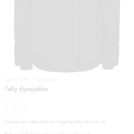
HJEM
/
KLÆR
/
YTTERJAKKE
Tally dynejakke
God og varm jakke med stor krage og hette. Normal i str.
Dette produktet er for tiden utsolgt og utilgjengelig.