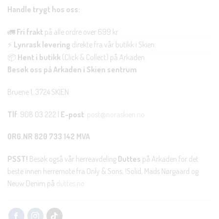
Handle trygt hos oss:
🚛
Fri frakt
på alle ordre over 699 kr.
⚡
Lynrask levering
direkte fra vår butikk i Skien.
📦
Hent i butikk
(Click & Collect) på Arkaden.
Besøk oss på Arkaden i Skien sentrum
Bruene 1, 3724 SKIEN
Tlf
: 908 03 222 |
E-post
:
post@noraskien.no
ORG.NR 820 733 142 MVA
PSST!
Besøk også vår herreavdeling
Duttes
på Arkaden for det
beste innen herremote fra Only & Sons, !Solid, Mads Nørgaard og
Neuw Denim på
duttes.no