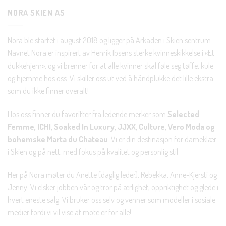
NORA SKIEN AS
Nora ble startet i august 2018 og ligger på Arkaden i Skien sentrum.
Navnet Nora er inspirert av Henrik Ibsens sterke kvinneskikkelse i «Et
dukkehjem», og vi brenner for at alle kvinner skal føle seg tøffe, kule
og hjemme hos oss. Vi skiller oss ut ved å håndplukke det lille ekstra
som du ikke finner overalt!
Hos oss finner du favoritter fra ledende merker som
Selected
Femme, ICHI, Soaked In Luxury, JJXX, Culture, Vero Moda og
bohemske Marta du Chateau
. Vi er din destinasjon for dameklær
i Skien og på nett, med fokus på kvalitet og personlig stil.
Her på Nora møter du Anette (daglig leder), Rebekka, Anne-Kjersti og
Jenny. Vi elsker jobben vår og tror på ærlighet, oppriktighet og glede i
hvert eneste salg. Vi bruker oss selv og venner som modeller i sosiale
medier fordi vi vil vise at mote er for alle!