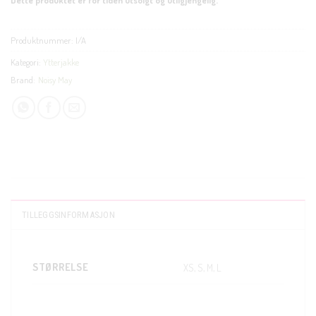
Produktnummer:
I/A
Kategori:
Ytterjakke
Brand:
Noisy May
TILLEGGSINFORMASJON
STØRRELSE
XS, S, M, L