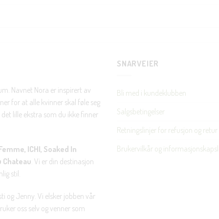
Nei takk, Jeg er ikke interessert
SNARVEIER
rum. Navnet Nora er inspirert av
Bli med i kundeklubben
er for at alle kvinner skal føle seg
Salgsbetingelser
det lille ekstra som du ikke finner
Retningslinjer for refusjon og retur
Brukervilkår og informasjonskapsl
Femme, ICHI, Soaked In
u Chateau
. Vi er din destinasjon
ig stil.
ti og Jenny. Vi elsker jobben vår
 bruker oss selv og venner som