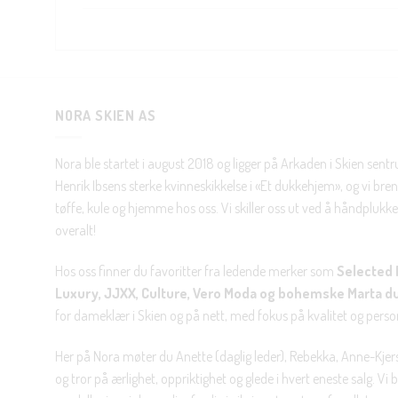
NORA SKIEN AS
Nora ble startet i august 2018 og ligger på Arkaden i Skien sent
Henrik Ibsens sterke kvinneskikkelse i «Et dukkehjem», og vi brenn
tøffe, kule og hjemme hos oss. Vi skiller oss ut ved å håndplukke 
overalt!
Hos oss finner du favoritter fra ledende merker som
Selected 
Luxury, JJXX, Culture, Vero Moda og bohemske Marta d
for dameklær i Skien og på nett, med fokus på kvalitet og personl
Her på Nora møter du Anette (daglig leder), Rebekka, Anne-Kjers
og tror på ærlighet, oppriktighet og glede i hvert eneste salg. Vi