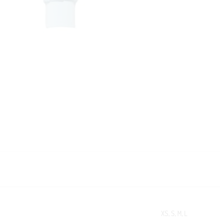
KUNDEKLUBB
En liten velkomstgave til deg! ❤️
Bli en del av Nora-familien i dag. Som medlem får du 10% rabatt på din
første handel og eksklusive fordeler rett i lomma.
JA, HENT MIN RABATTKODE!
XS, S, M, L