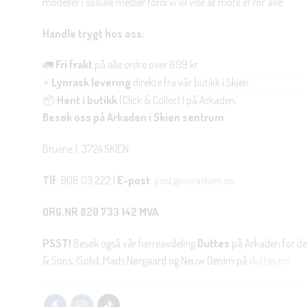
modeller i sosiale medier fordi vi vil vise at mote er for alle!
Handle trygt hos oss:
🚛
Fri frakt
på alle ordre over 699 kr.
⚡
Lynrask levering
direkte fra vår butikk i Skien.
📦
Hent i butikk
(Click & Collect) på Arkaden.
Besøk oss på Arkaden i Skien sentrum
Bruene 1, 3724 SKIEN
Tlf
: 908 03 222 |
E-post
:
post@noraskien.no
ORG.NR 820 733 142 MVA
PSST!
Besøk også vår herreavdeling
Duttes
på Arkaden for de
& Sons, !Solid, Mads Nørgaard og Neuw Denim på
duttes.no