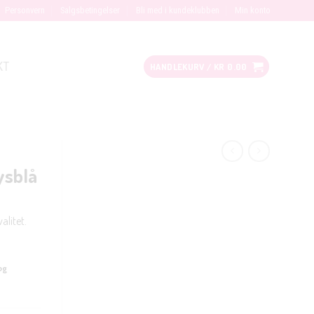
Personvern
Salgsbetingelser
Bli med i kundeklubben
Min konto
KT
HANDLEKURV /
KR
0.00
ysblå
litet.
og