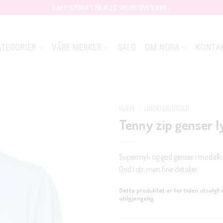
GRATIS FRAKT PÅ ALLE ORDRE OVER 699,-
ATEGORIER
VÅRE MERKER
SALG
OM NORA
KONTA
HJEM
/
UNCATEGORIZED
Tenny zip genser l
Supermyk og god genser i modalkva
God i str, men fine detaljer.
Dette produktet er for tiden utsolgt 
utilgjengelig.