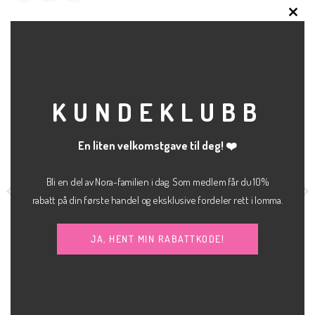
CLO
THI
RELATERTE PRODUKTER
MOD
KUNDEKLUBB
En liten velkomstgave til deg! ❤️
Bli en del av Nora-familien i dag. Som medlem får du 10%
rabatt på din første handel og eksklusive fordeler rett i lomma.
JA, HENT MIN RABATTKODE!
kr
500.00
kr
1,300.00
JEANS
JEANS
Lisbon mom jeans
Abina high kickflare
JJXX
MEW
C4046