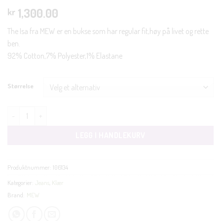
1,300.00
kr
The Isa fra MEW er en bukse som har regular fit,høy på livet og rette
ben.
92% Cotton,7% Polyester,1% Elastane
Størrelse
The Isa jeans medium blue antall
LEGG I HANDLEKURV
Produktnummer:
106134
Kategorier:
Jeans
,
Klær
Brand:
MEW