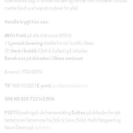
hvert eneste salg. Vi bruker oss selv og venner som modeller i sosiale
medier fordi vi vil vise at mote er for alle!
Handle trygt hos oss:
🚛
Fri frakt
på alle ordre over 699 kr.
⚡
Lynrask levering
direkte fra vår butikk i Skien.
📦
Hent i butikk
(Click & Collect) på Arkaden.
Besøk oss på Arkaden i Skien sentrum
Bruene 1, 3724 SKIEN
Tlf
: 908 03 222 |
E-post
:
post@noraskien.no
ORG.NR 820 733 142 MVA
PSST!
Besøk også vår herreavdeling
Duttes
på Arkaden for det
beste innen herremote fra Only & Sons, !Solid, Mads Nørgaard og
Neuw Denim på
duttes.no