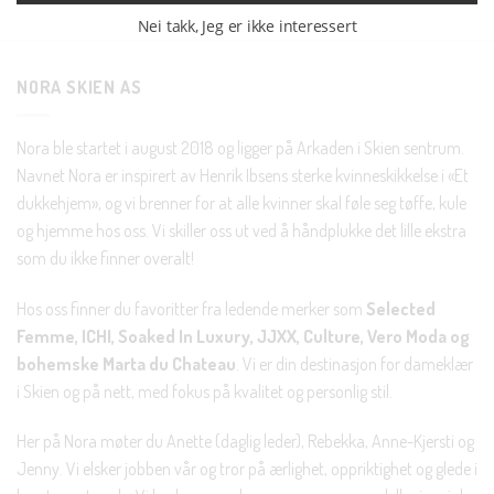
Nei takk, Jeg er ikke interessert
NORA SKIEN AS
Nora ble startet i august 2018 og ligger på Arkaden i Skien sentrum.
Navnet Nora er inspirert av Henrik Ibsens sterke kvinneskikkelse i «Et
dukkehjem», og vi brenner for at alle kvinner skal føle seg tøffe, kule
og hjemme hos oss. Vi skiller oss ut ved å håndplukke det lille ekstra
som du ikke finner overalt!
Hos oss finner du favoritter fra ledende merker som
Selected
Femme, ICHI, Soaked In Luxury, JJXX, Culture, Vero Moda og
bohemske Marta du Chateau
. Vi er din destinasjon for dameklær
i Skien og på nett, med fokus på kvalitet og personlig stil.
Her på Nora møter du Anette (daglig leder), Rebekka, Anne-Kjersti og
Jenny. Vi elsker jobben vår og tror på ærlighet, oppriktighet og glede i