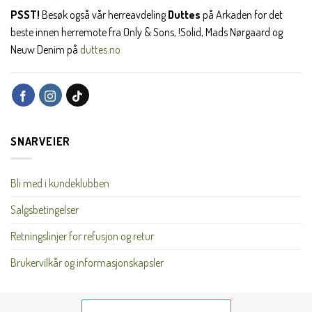
PSST!
Besøk også vår herreavdeling
Duttes
på Arkaden for det
beste innen herremote fra Only & Sons, !Solid, Mads Nørgaard og
Neuw Denim på
duttes.no
SNARVEIER
Bli med i kundeklubben
Salgsbetingelser
Retningslinjer for refusjon og retur
Brukervilkår og informasjonskapsler