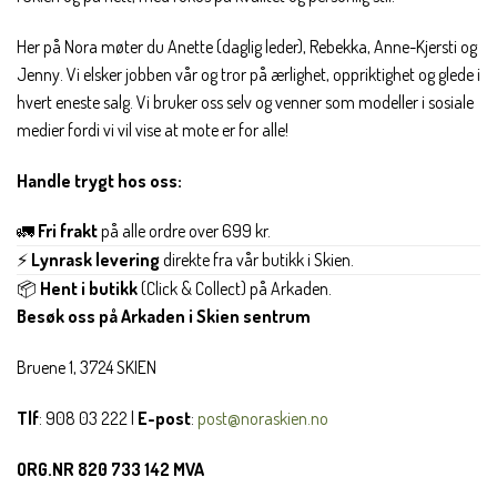
Her på Nora møter du Anette (daglig leder), Rebekka, Anne-Kjersti og
Jenny. Vi elsker jobben vår og tror på ærlighet, oppriktighet og glede i
hvert eneste salg. Vi bruker oss selv og venner som modeller i sosiale
medier fordi vi vil vise at mote er for alle!
Handle trygt hos oss:
🚛
Fri frakt
på alle ordre over 699 kr.
⚡
Lynrask levering
direkte fra vår butikk i Skien.
📦
Hent i butikk
(Click & Collect) på Arkaden.
Besøk oss på Arkaden i Skien sentrum
Bruene 1, 3724 SKIEN
Tlf
: 908 03 222 |
E-post
:
post@noraskien.no
ORG.NR 820 733 142 MVA