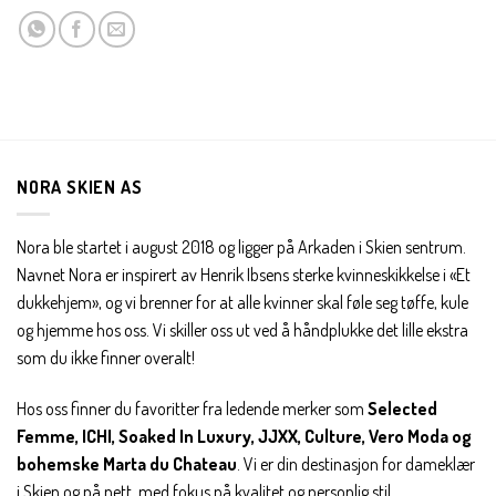
NORA SKIEN AS
Nora ble startet i august 2018 og ligger på Arkaden i Skien sentrum.
Navnet Nora er inspirert av Henrik Ibsens sterke kvinneskikkelse i «Et
dukkehjem», og vi brenner for at alle kvinner skal føle seg tøffe, kule
og hjemme hos oss. Vi skiller oss ut ved å håndplukke det lille ekstra
som du ikke finner overalt!
Hos oss finner du favoritter fra ledende merker som
Selected
Femme, ICHI, Soaked In Luxury, JJXX, Culture, Vero Moda og
bohemske Marta du Chateau
. Vi er din destinasjon for dameklær
i Skien og på nett, med fokus på kvalitet og personlig stil.