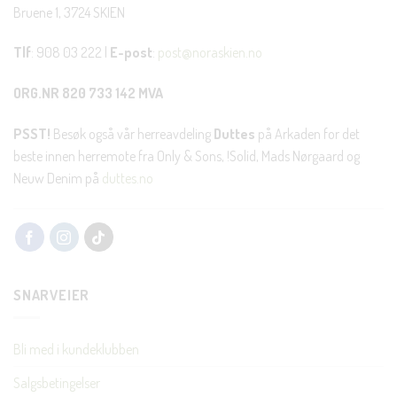
Bruene 1, 3724 SKIEN
Tlf
: 908 03 222 |
E-post
:
post@noraskien.no
ORG.NR 820 733 142 MVA
PSST!
Besøk også vår herreavdeling
Duttes
på Arkaden for det
beste innen herremote fra Only & Sons, !Solid, Mads Nørgaard og
Neuw Denim på
duttes.no
SNARVEIER
Bli med i kundeklubben
Salgsbetingelser