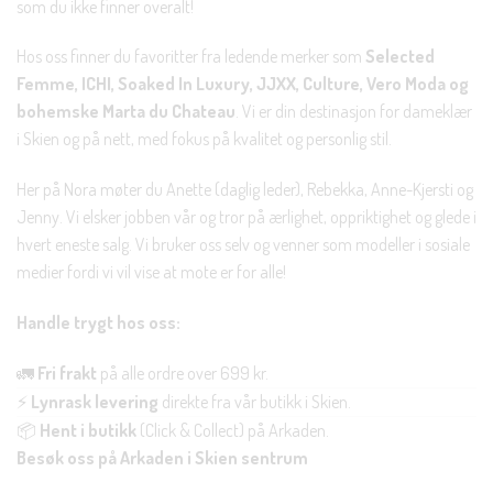
som du ikke finner overalt!
Hos oss finner du favoritter fra ledende merker som
Selected
Femme, ICHI, Soaked In Luxury, JJXX, Culture, Vero Moda og
bohemske Marta du Chateau
. Vi er din destinasjon for dameklær
i Skien og på nett, med fokus på kvalitet og personlig stil.
Her på Nora møter du Anette (daglig leder), Rebekka, Anne-Kjersti og
Jenny. Vi elsker jobben vår og tror på ærlighet, oppriktighet og glede i
hvert eneste salg. Vi bruker oss selv og venner som modeller i sosiale
medier fordi vi vil vise at mote er for alle!
Handle trygt hos oss:
🚛
Fri frakt
på alle ordre over 699 kr.
⚡
Lynrask levering
direkte fra vår butikk i Skien.
📦
Hent i butikk
(Click & Collect) på Arkaden.
Besøk oss på Arkaden i Skien sentrum