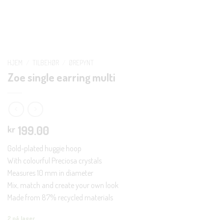
HJEM
/
TILBEHØR
/
ØREPYNT
Zoe single earring multi
199.00
kr
Gold-plated huggie hoop
With colourful Preciosa crystals
Measures 10 mm in diameter
Mix, match and create your own look
Made from 87% recycled materials
2 på lager