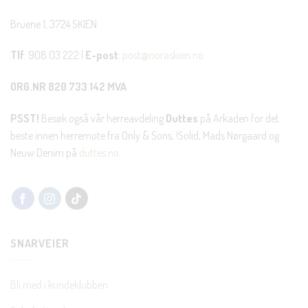
Bruene 1, 3724 SKIEN
Tlf
: 908 03 222 |
E-post
:
post@noraskien.no
ORG.NR 820 733 142 MVA
PSST!
Besøk også vår herreavdeling
Duttes
på Arkaden for det
beste innen herremote fra Only & Sons, !Solid, Mads Nørgaard og
Neuw Denim på
duttes.no
SNARVEIER
Bli med i kundeklubben