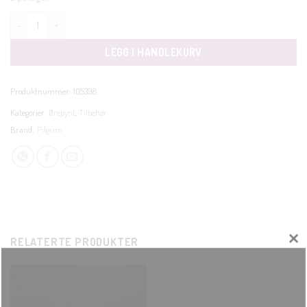
Zoe single earring multi antall
LEGG I HANDLEKURV
Produktnummer:
105398
Kategorier:
Ørepynt
,
Tilbehør
Brand:
Pilgrim
RELATERTE PRODUKTER
CLOSE
THIS