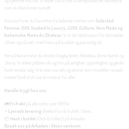
og hjemme hos oss. Vi skiller oss ut ved å håndplukke det lille ekstra
som du ikke finner overalt!
Hos oss finner du favoritter fra ledende merker som
Selected
Femme, ICHI, Soaked In Luxury, JJXX, Culture, Vero Moda og
bohemske Marta du Chateau
. Vi er din destinasjon for dameklær
i Skien og på nett, med fokus på kvalitet og personlig stil.
Her på Nora møter du Anette (daglig leder), Rebekka, Anne-Kjersti og
Jenny. Vi elsker jobben vår og tror på ærlighet, oppriktighet og glede i
hvert eneste salg. Vi bruker oss selv og venner som modeller i sosiale
medier fordi vi vil vise at mote er for alle!
Handle trygt hos oss:
🚛
Fri frakt
på alle ordre over 699 kr.
⚡
Lynrask levering
direkte fra vår butikk i Skien.
📦
Hent i butikk
(Click & Collect) på Arkaden.
Besøk oss på Arkaden i Skien sentrum