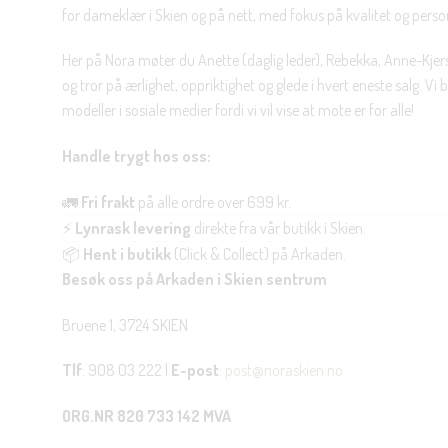
for dameklær i Skien og på nett, med fokus på kvalitet og personl
Her på Nora møter du Anette (daglig leder), Rebekka, Anne-Kjers
og tror på ærlighet, oppriktighet og glede i hvert eneste salg. Vi
modeller i sosiale medier fordi vi vil vise at mote er for alle!
Handle trygt hos oss:
🚛
Fri frakt
på alle ordre over 699 kr.
⚡
Lynrask levering
direkte fra vår butikk i Skien.
📦
Hent i butikk
(Click & Collect) på Arkaden.
Besøk oss på Arkaden i Skien sentrum
Bruene 1, 3724 SKIEN
Tlf
: 908 03 222 |
E-post
:
post@noraskien.no
ORG.NR 820 733 142 MVA