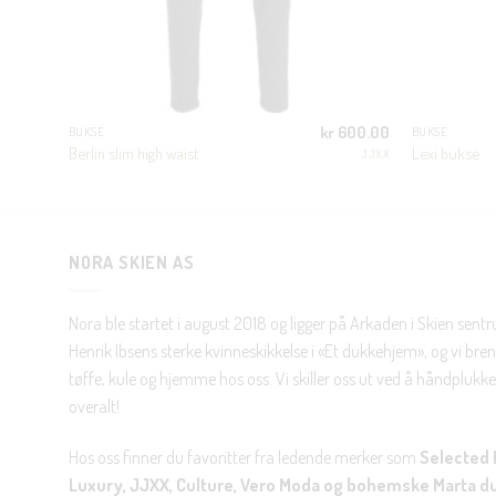
400.00
kr
600.00
BUKSE
BUKSE
Berlin slim high waist
Lexi bukse
JJXX
JJXX
NORA SKIEN AS
Nora ble startet i august 2018 og ligger på Arkaden i Skien sent
Henrik Ibsens sterke kvinneskikkelse i «Et dukkehjem», og vi brenn
tøffe, kule og hjemme hos oss. Vi skiller oss ut ved å håndplukke 
overalt!
Hos oss finner du favoritter fra ledende merker som
Selected 
Luxury, JJXX, Culture, Vero Moda og bohemske Marta d