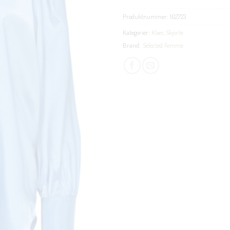
Produktnummer:
102723
Kategorier:
Klær
,
Skjorte
Brand:
Selected Femme