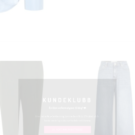
KUNDEKLUBB
En liten velkomstgave til deg! ❤️
Bli en del av Nora-familien i dag. Som medlem får du 10% rabatt på din
første handel og eksklusive fordeler rett i lomma.