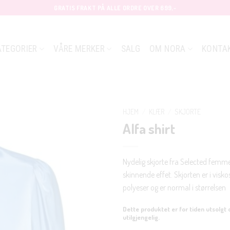
GRATIS FRAKT PÅ ALLE ORDRE OVER 699,-
ATEGORIER
VÅRE MERKER
SALG
OM NORA
KONTA
HJEM
/
KLÆR
/
SKJORTE
Alfa shirt
Nydelig skjorte fra Selected fem
skinnende effet. Skjorten er i visko
polyeser og er normal i størrelsen
Dette produktet er for tiden utsolgt 
utilgjengelig.