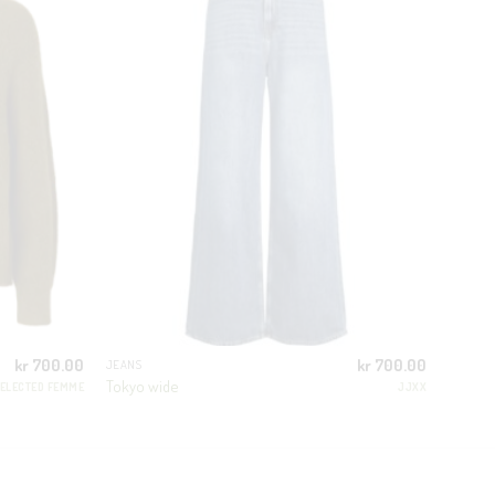
kr
700.00
kr
700.00
JEANS
Tokyo wide
ELECTED FEMME
JJXX