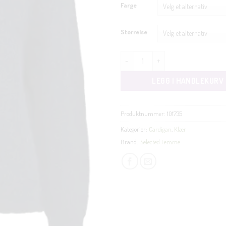
Farge
Størrelse
Lulu cardigan 21 antall
LEGG I HANDLEKURV
Produktnummer:
101735
Kategorier:
Cardigan
,
Klær
Brand:
Selected Femme