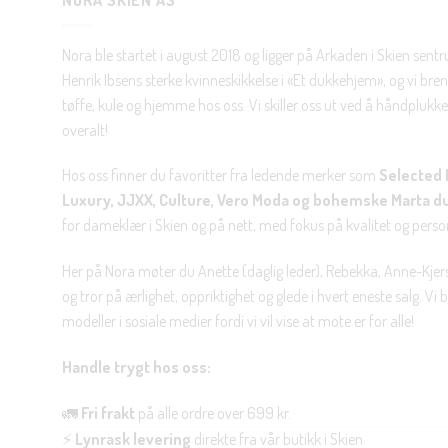
NORA SKIEN AS
Nora ble startet i august 2018 og ligger på Arkaden i Skien sent
Henrik Ibsens sterke kvinneskikkelse i «Et dukkehjem», og vi brenn
tøffe, kule og hjemme hos oss. Vi skiller oss ut ved å håndplukke 
overalt!
Hos oss finner du favoritter fra ledende merker som
Selected 
Luxury, JJXX, Culture, Vero Moda og bohemske Marta d
for dameklær i Skien og på nett, med fokus på kvalitet og personl
Her på Nora møter du Anette (daglig leder), Rebekka, Anne-Kjers
og tror på ærlighet, oppriktighet og glede i hvert eneste salg. Vi
modeller i sosiale medier fordi vi vil vise at mote er for alle!
Handle trygt hos oss:
🚛
Fri frakt
på alle ordre over 699 kr.
⚡
Lynrask levering
direkte fra vår butikk i Skien.