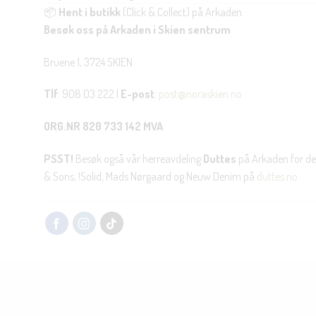
📦
Hent i butikk
(Click & Collect) på Arkaden.
Besøk oss på Arkaden i Skien sentrum
Bruene 1, 3724 SKIEN
Tlf
: 908 03 222 |
E-post
:
post@noraskien.no
ORG.NR 820 733 142 MVA
PSST!
Besøk også vår herreavdeling
Duttes
på Arkaden for de
& Sons, !Solid, Mads Nørgaard og Neuw Denim på
duttes.no