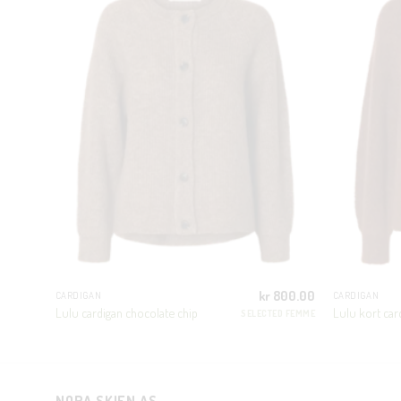
499.00
kr
800.00
CARDIGAN
CARDIGAN
Lulu cardigan chocolate chip
Lulu kort car
SELECTED FEMME