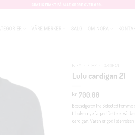
GRATIS FRAKT PÅ ALLE ORDRE OVER 699,-
ATEGORIER
VÅRE MERKER
SALG
OM NORA
KONTA
HJEM
/
KLÆR
/
CARDIGAN
Lulu cardigan 21
700.00
kr
Bestselgeren fra Selected Femme e
tilbake i nye farger! Dette er vår be
cardigan. Varen er god i størrelsen