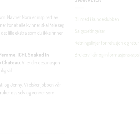
SNARVEIER
rum. Navnet Nora er inspirert av
Bli med i kundeklubben
er for at alle kvinner skal føle seg
Salgsbetingelser
det lille ekstra som du ikke finner
Retningslinjer for refusjon og retur
Brukervilkår og informasjonskapsl
Femme, ICHI, Soaked In
u Chateau
. Vi er din destinasjon
ig stil.
ti og Jenny. Vi elsker jobben vår
 bruker oss selv og venner som