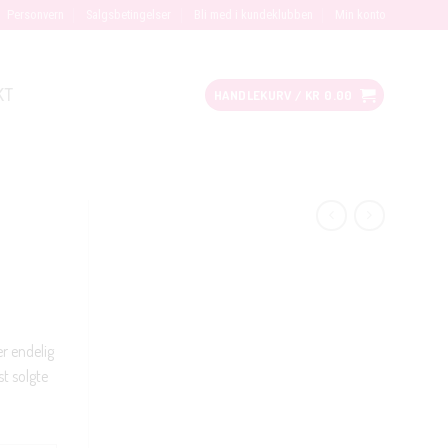
Personvern
Salgsbetingelser
Bli med i kundeklubben
Min konto
KT
HANDLEKURV /
KR
0.00
r endelig
st solgte