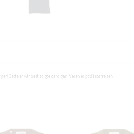
ger! Dette er vår best solgte cardigan. Varen er god i størrelsen
KUNDEKLUBB
En liten velkomstgave til deg! ❤️