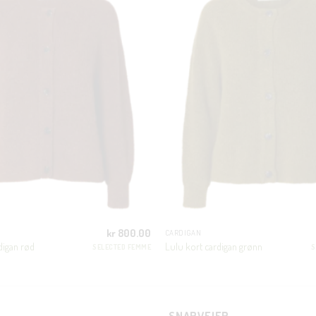
Bli en del av Nora-familien i dag. Som medlem får du 10% rabatt på din
første handel og eksklusive fordeler rett i lomma.
JA, HENT MIN RABATTKODE!
Nei takk, Jeg er ikke interessert
kr
800.00
CARDIGAN
digan rød
Lulu kort cardigan grønn
SELECTED FEMME
S