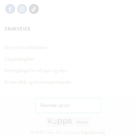
SNARVEIER
Bli med i kundeklubben
Salgsbetingelser
Retningslinjer for refusjon og retur
Brukervilkår og informasjonskapsler
Vipps
Klarna
© NORA Skien AS – Levert av
Edge Branding
.