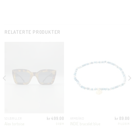
RELATERTE PRODUKTER
CLO
THI
MOD
KUNDEKLUBB
kr
499.00
kr
89.00
SOLBRILLER
ARMBÅND
Alex tortoise
INDIE bracelet blue
DRØM
PILGRIM
En liten velkomstgave til deg! ❤️