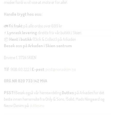
medier fordi vi vil vise at mote er for alle!
Handle trygt hos oss:
🚛
Fri frakt
på alle ordre over 699 kr.
⚡
Lynrask levering
direkte fra vår butikk i Skien.
📦
Hent i butikk
(Click & Collect) på Arkaden.
Besøk oss på Arkaden i Skien sentrum
Bruene 1, 3724 SKIEN
Tlf
: 908 03 222 |
E-post
:
post@noraskien.no
ORG.NR 820 733 142 MVA
PSST!
Besøk også vår herreavdeling
Duttes
på Arkaden for det
beste innen herremote fra Only & Sons, !Solid, Mads Nørgaard og
Neuw Denim på
duttes.no