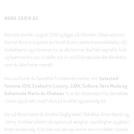
Bli en del av Nora-familien i dag. Som medlem får du 10%
rabatt på din første handel og eksklusive fordeler rett i lomma.
NORA SKIEN AS
JA, HENT MIN RABATTKODE!
Nora ble startet i august 2018 og ligger på Arkaden i Skien sentrum.
Navnet Nora er inspirert av Henrik Ibsens sterke kvinneskikkelse i «Et
dukkehjem», og vi brenner for at alle kvinner skal føle seg tøffe, kule
og hjemme hos oss. Vi skiller oss ut ved å håndplukke det lille ekstra
som du ikke finner overalt!
Nei takk, Jeg er ikke interessert
Hos oss finner du favoritter fra ledende merker som
Selected
Femme, ICHI, Soaked In Luxury, JJXX, Culture, Vero Moda og
bohemske Marta du Chateau
. Vi er din destinasjon for dameklær
i Skien og på nett, med fokus på kvalitet og personlig stil.
Her på Nora møter du Anette (daglig leder), Rebekka, Anne-Kjersti og
Jenny. Vi elsker jobben vår og tror på ærlighet, oppriktighet og glede i
hvert eneste salg. Vi bruker oss selv og venner som modeller i sosiale