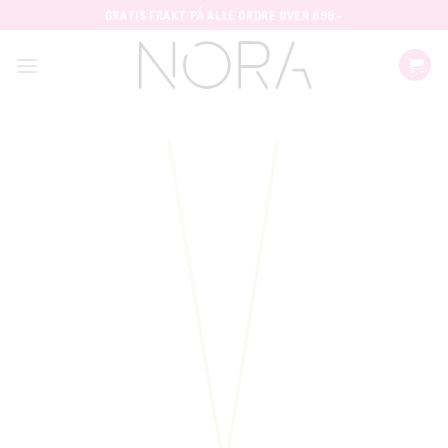
Skip
GRATIS FRAKT PÅ ALLE ORDRE OVER 699,-
to
content