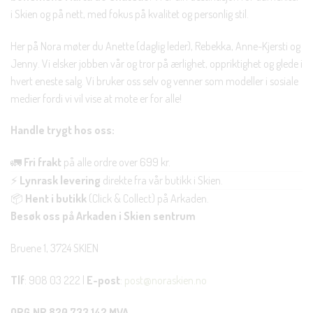
i Skien og på nett, med fokus på kvalitet og personlig stil.
Her på Nora møter du Anette (daglig leder), Rebekka, Anne-Kjersti og
Jenny. Vi elsker jobben vår og tror på ærlighet, oppriktighet og glede i
hvert eneste salg. Vi bruker oss selv og venner som modeller i sosiale
medier fordi vi vil vise at mote er for alle!
Handle trygt hos oss:
🚛
Fri frakt
på alle ordre over 699 kr.
⚡
Lynrask levering
direkte fra vår butikk i Skien.
📦
Hent i butikk
(Click & Collect) på Arkaden.
Besøk oss på Arkaden i Skien sentrum
Bruene 1, 3724 SKIEN
Tlf
: 908 03 222 |
E-post
:
post@noraskien.no
ORG.NR 820 733 142 MVA