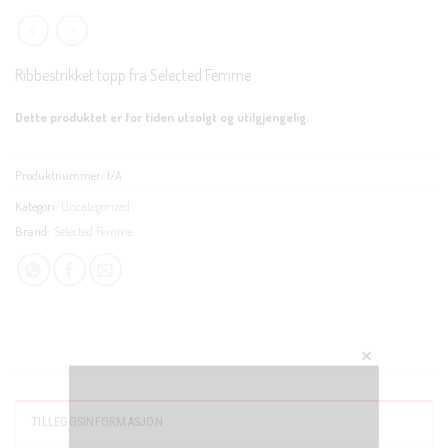
Ribbestrikket topp fra Selected Femme
Dette produktet er for tiden utsolgt og utilgjengelig.
Produktnummer:
I/A
Kategori:
Uncategorized
Brand:
Selected Femme
CLOSE
THIS
MODUL
TILLEGGSINFORMASJON
KUNDEKLUBB