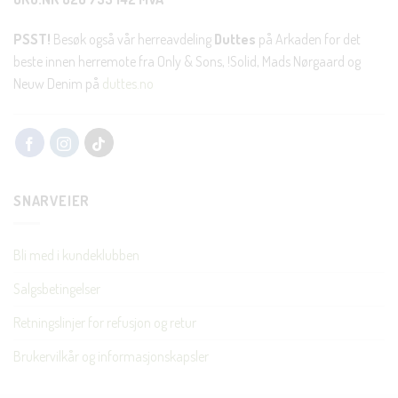
PSST!
Besøk også vår herreavdeling
Duttes
på Arkaden for det
beste innen herremote fra Only & Sons, !Solid, Mads Nørgaard og
Neuw Denim på
duttes.no
SNARVEIER
Bli med i kundeklubben
Salgsbetingelser
Retningslinjer for refusjon og retur
Brukervilkår og informasjonskapsler