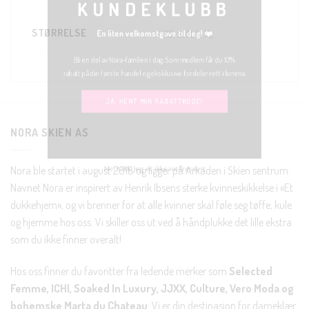
En liten velkomstgave til deg! ❤️
STØRRELSE
XS, S, M, L, XL
Bli en del av Nora-familien i dag. Som medlem får du 10%
rabatt på din første handel og eksklusive fordeler rett i lomma.
JA, HENT MIN RABATTKODE!
NORA SKIEN AS
Nora ble startet i august 2018 og ligger på Arkaden i Skien sentrum.
Navnet Nora er inspirert av Henrik Ibsens sterke kvinneskikkelse i «Et
Nei takk, Jeg er ikke interessert
dukkehjem», og vi brenner for at alle kvinner skal føle seg tøffe, kule
og hjemme hos oss. Vi skiller oss ut ved å håndplukke det lille ekstra
som du ikke finner overalt!
Hos oss finner du favoritter fra ledende merker som
Selected
Femme, ICHI, Soaked In Luxury, JJXX, Culture, Vero Moda og
bohemske Marta du Chateau
. Vi er din destinasjon for dameklær