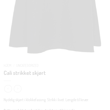
HJEM
/
UNCATEGORIZED
Cali strikket skjørt
Nydelig skjørt i klokkefasong. Strikk i livet. Lengde til knær.
Dette produktet er for tiden utsolgt og utilgjengelig.