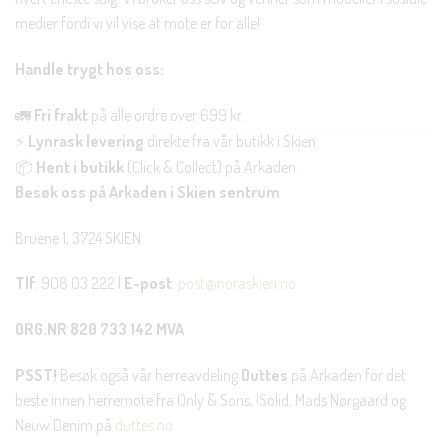
medier fordi vi vil vise at mote er for alle!
Handle trygt hos oss:
🚛
Fri frakt
på alle ordre over 699 kr.
⚡
Lynrask levering
direkte fra vår butikk i Skien.
📦
Hent i butikk
(Click & Collect) på Arkaden.
Besøk oss på Arkaden i Skien sentrum
Bruene 1, 3724 SKIEN
Tlf
: 908 03 222 |
E-post
:
post@noraskien.no
ORG.NR 820 733 142 MVA
PSST!
Besøk også vår herreavdeling
Duttes
på Arkaden for det
beste innen herremote fra Only & Sons, !Solid, Mads Nørgaard og
Neuw Denim på
duttes.no