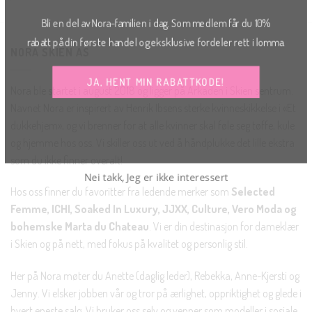
Bli en del av Nora-familien i dag. Som medlem får du 10%
rabatt på din første handel og eksklusive fordeler rett i lomma.
NORA SKIEN AS
JA, HENT MIN RABATTKODE!
Nora ble startet i august 2018 og ligger på Arkaden i Skien sentrum.
Navnet Nora er inspirert av Henrik Ibsens sterke kvinneskikkelse i «Et
dukkehjem», og vi brenner for at alle kvinner skal føle seg tøffe, kule
og hjemme hos oss. Vi skiller oss ut ved å håndplukke det lille ekstra
som du ikke finner overalt!
Nei takk, Jeg er ikke interessert
Hos oss finner du favoritter fra ledende merker som
Selected
Femme, ICHI, Soaked In Luxury, JJXX, Culture, Vero Moda og
bohemske Marta du Chateau
. Vi er din destinasjon for dameklær
i Skien og på nett, med fokus på kvalitet og personlig stil.
Her på Nora møter du Anette (daglig leder), Rebekka, Anne-Kjersti og
Jenny. Vi elsker jobben vår og tror på ærlighet, oppriktighet og glede i
hvert eneste salg. Vi bruker oss selv og venner som modeller i sosiale