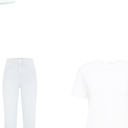
KUNDEKLUBB
En liten velkomstgave til deg! ❤️
Bli en del av Nora-familien i dag. Som medlem får du 10% rabatt på din
første handel og eksklusive fordeler rett i lomma.