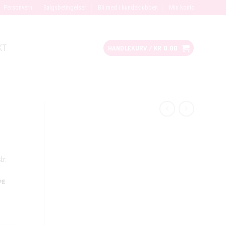
Personvern
Salgsbetingelser
Bli med i kundeklubben
Min konto
KT
HANDLEKURV /
KR
0.00
tr.
og