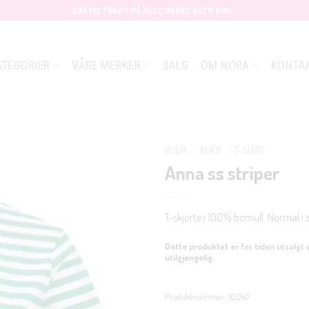
GRATIS FRAKT PÅ ALLE ORDRE OVER 699,-
ATEGORIER
VÅRE MERKER
SALG
OM NORA
KONTA
HJEM
/
KLÆR
/
T-SHIRT
Anna ss striper
T-skjorte i 100% bomull. Normal i s
Dette produktet er for tiden utsolgt 
utilgjengelig.
Produktnummer:
102347