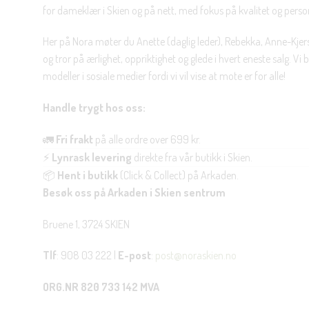
for dameklær i Skien og på nett, med fokus på kvalitet og personl
Her på Nora møter du Anette (daglig leder), Rebekka, Anne-Kjers
og tror på ærlighet, oppriktighet og glede i hvert eneste salg. Vi
modeller i sosiale medier fordi vi vil vise at mote er for alle!
Handle trygt hos oss:
🚛
Fri frakt
på alle ordre over 699 kr.
⚡
Lynrask levering
direkte fra vår butikk i Skien.
📦
Hent i butikk
(Click & Collect) på Arkaden.
Besøk oss på Arkaden i Skien sentrum
Bruene 1, 3724 SKIEN
Tlf
: 908 03 222 |
E-post
:
post@noraskien.no
ORG.NR 820 733 142 MVA