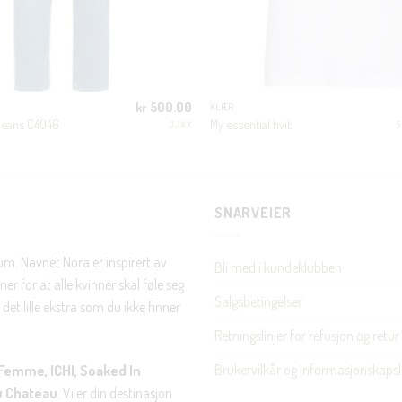
JA, HENT MIN RABATTKODE!
kr
500.00
KLÆR
jeans C4046
My essential hvit
JJXX
S
Nei takk, Jeg er ikke interessert
SNARVEIER
rum. Navnet Nora er inspirert av
Bli med i kundeklubben
er for at alle kvinner skal føle seg
Salgsbetingelser
det lille ekstra som du ikke finner
Retningslinjer for refusjon og retur
Brukervilkår og informasjonskapsl
Femme, ICHI, Soaked In
u Chateau
. Vi er din destinasjon