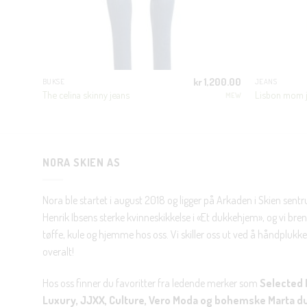
500.00
kr
1,200.00
BUKSE
JEANS
The celina skinny jeans
Lisbon mom 
OISY MAY
MEW
NORA SKIEN AS
Nora ble startet i august 2018 og ligger på Arkaden i Skien sent
Henrik Ibsens sterke kvinneskikkelse i «Et dukkehjem», og vi brenn
tøffe, kule og hjemme hos oss. Vi skiller oss ut ved å håndplukke 
overalt!
Hos oss finner du favoritter fra ledende merker som
Selected 
Luxury, JJXX, Culture, Vero Moda og bohemske Marta d