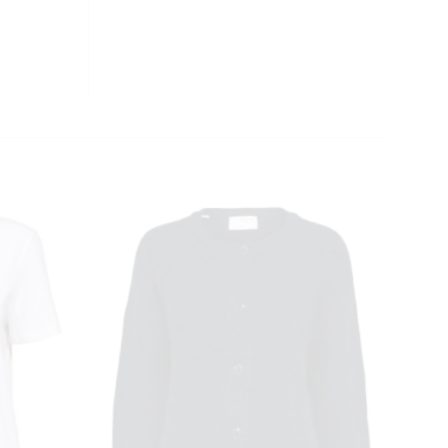
CLOSE
THIS
MODULE