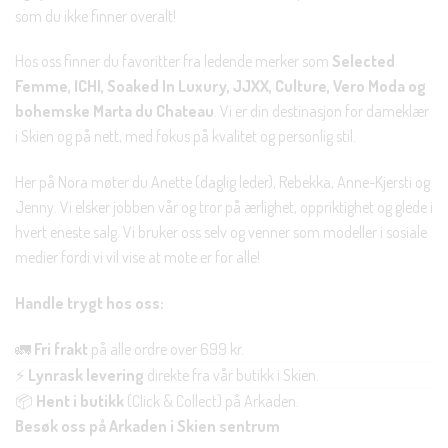
som du ikke finner overalt!
Hos oss finner du favoritter fra ledende merker som
Selected
Femme, ICHI, Soaked In Luxury, JJXX, Culture, Vero Moda og
bohemske Marta du Chateau
. Vi er din destinasjon for dameklær
i Skien og på nett, med fokus på kvalitet og personlig stil.
Her på Nora møter du Anette (daglig leder), Rebekka, Anne-Kjersti og
Jenny. Vi elsker jobben vår og tror på ærlighet, oppriktighet og glede i
hvert eneste salg. Vi bruker oss selv og venner som modeller i sosiale
medier fordi vi vil vise at mote er for alle!
Handle trygt hos oss:
🚛
Fri frakt
på alle ordre over 699 kr.
⚡
Lynrask levering
direkte fra vår butikk i Skien.
📦
Hent i butikk
(Click & Collect) på Arkaden.
Besøk oss på Arkaden i Skien sentrum