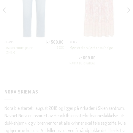
MODUL
KUNDEKLUBB
En liten velkomstgave til deg! ❤️
kr
500.00
JEANS
KLÆR
Bli en del av Nora-familien i dag. Som medlem får du 10%
Lisbon mom jeans
Mønstrete skjørt rosa/beige
JJXX
rabatt på din første handel og eksklusive fordeler rett i lomma.
C4046
kr
699.00
MARTA DU CHATEAU
JA, HENT MIN RABATTKODE!
NORA SKIEN AS
Nei takk, Jeg er ikke interessert
Nora ble startet i august 2018 og ligger på Arkaden i Skien sentrum.
Navnet Nora er inspirert av Henrik Ibsens sterke kvinneskikkelse i «Et
dukkehjem», og vi brenner for at alle kvinner skal føle seg tøffe, kule
og hjemme hos oss. Vi skiller oss ut ved å håndplukke det lille ekstra