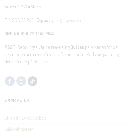
Bruene 1, 3724 SKIEN
Tlf
: 908 03 222 |
E-post
:
post@noraskien.no
ORG.NR 820 733 142 MVA
PSST!
Besøk også vår herreavdeling
Duttes
på Arkaden for det
beste innen herremote fra Only & Sons, !Solid, Mads Nørgaard og
Neuw Denim på
duttes.no
SNARVEIER
Bli med i kundeklubben
Salgsbetingelser