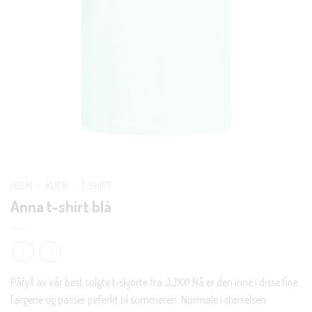
HJEM
/
KLÆR
/
T-SHIRT
Anna t-shirt blå
Påfyll av vår best solgte t-skjorte fra JJXX! Nå er den inne i disse fine
fargene og passer peferkt til sommeren. Normale i størrelsen