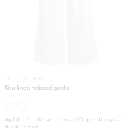
HJEM
/
KLÆR
/
BUKSE
Kira linen relaxed pants
Digg lin buse fra JJXX! Buksen er i relaxed fit og med knyting i livet.
Normal i størrelsen