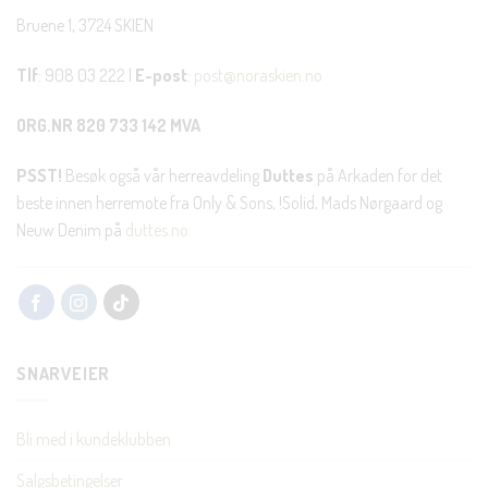
Bruene 1, 3724 SKIEN
Tlf
: 908 03 222 |
E-post
:
post@noraskien.no
ORG.NR 820 733 142 MVA
PSST!
Besøk også vår herreavdeling
Duttes
på Arkaden for det
beste innen herremote fra Only & Sons, !Solid, Mads Nørgaard og
Neuw Denim på
duttes.no
SNARVEIER
Bli med i kundeklubben
Salgsbetingelser