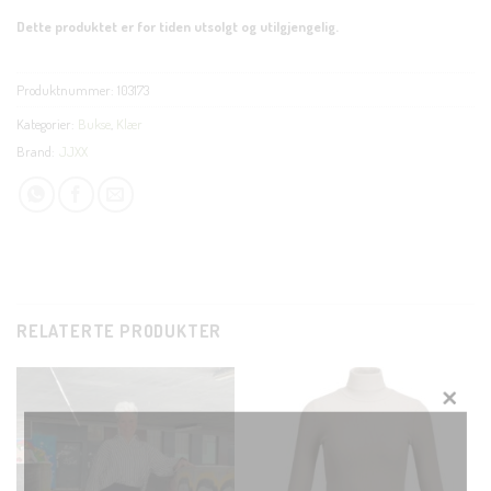
Dette produktet er for tiden utsolgt og utilgjengelig.
Produktnummer:
103173
Kategorier:
Bukse
,
Klær
Brand:
JJXX
RELATERTE PRODUKTER
CLOS
THIS