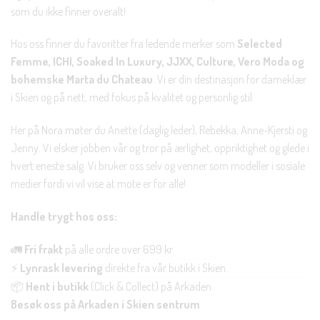
som du ikke finner overalt!
Hos oss finner du favoritter fra ledende merker som
Selected
Femme, ICHI, Soaked In Luxury, JJXX, Culture, Vero Moda og
bohemske Marta du Chateau
. Vi er din destinasjon for dameklær
i Skien og på nett, med fokus på kvalitet og personlig stil.
Her på Nora møter du Anette (daglig leder), Rebekka, Anne-Kjersti og
Jenny. Vi elsker jobben vår og tror på ærlighet, oppriktighet og glede i
hvert eneste salg. Vi bruker oss selv og venner som modeller i sosiale
medier fordi vi vil vise at mote er for alle!
Handle trygt hos oss:
🚛
Fri frakt
på alle ordre over 699 kr.
⚡
Lynrask levering
direkte fra vår butikk i Skien.
📦
Hent i butikk
(Click & Collect) på Arkaden.
Besøk oss på Arkaden i Skien sentrum