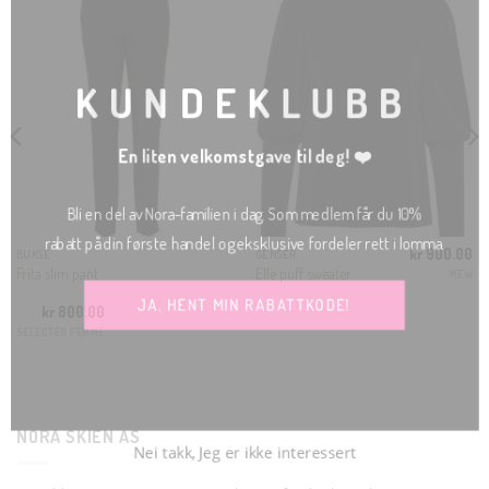
THI
MO
KUNDEKLUBB
En liten velkomstgave til deg! ❤️
Bli en del av Nora-familien i dag. Som medlem får du 10%
rabatt på din første handel og eksklusive fordeler rett i lomma.
kr
900.00
BUKSE
GENSER
Frita slim pant
Elle puff sweater
MEW
JA, HENT MIN RABATTKODE!
kr
800.00
SELECTED FEMME
NORA SKIEN AS
Nei takk, Jeg er ikke interessert