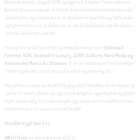
Nora ble startet i august 2018 og ligger på Arkaden i Skien sentrum.
Navnet Nora er inspirert av Henrik Ibsens sterke kvinneskikkelse i «Et
dukkehjem», og vi brenner for at alle kvinner skal føle seg tøffe, kule
og hjemme hos oss. Vi skiller oss ut ved å håndplukke det lille ekstra
som du ikke finner overalt!
Hos oss finner du favoritter fra ledende merker som
Selected
Femme, ICHI, Soaked In Luxury, JJXX, Culture, Vero Moda og
bohemske Marta du Chateau
. Vi er din destinasjon for dameklær
i Skien og på nett, med fokus på kvalitet og personlig stil.
Her på Nora møter du Anette (daglig leder), Rebekka, Anne-Kjersti og
Jenny. Vi elsker jobben vår og tror på ærlighet, oppriktighet og glede i
hvert eneste salg. Vi bruker oss selv og venner som modeller i sosiale
medier fordi vi vil vise at mote er for alle!
Handle trygt hos oss:
🚛
Fri frakt
på alle ordre over 699 kr.