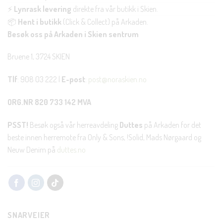
⚡
Lynrask levering
direkte fra vår butikk i Skien.
📦
Hent i butikk
(Click & Collect) på Arkaden.
Besøk oss på Arkaden i Skien sentrum
Bruene 1, 3724 SKIEN
Tlf
: 908 03 222 |
E-post
:
post@noraskien.no
ORG.NR 820 733 142 MVA
PSST!
Besøk også vår herreavdeling
Duttes
på Arkaden for det
beste innen herremote fra Only & Sons, !Solid, Mads Nørgaard og
Neuw Denim på
duttes.no
SNARVEIER