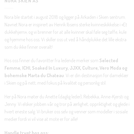
NORA SKIEN AS
Nora ble startet i august 2018 og ligger på Arkaden i Skien sentrum.
Navnet Nora er inspirert av Henrik Ibsens sterke kvinneskikkelse i «Et
dukkehjem», og vi brenner for at alle kvinner skal føle seg tøffe, kule
og hjemme hos oss. Vi skiller oss ut ved å håndplukke det lille ekstra
som du ikke finner overalt!
Hos oss finner du favoritter fra ledende merker som
Selected
Femme, ICHI, Soaked In Luxury, JJXX, Culture, Vero Moda og
bohemske Marta du Chateau
. Vi er din destinasjon for dameklær
i Skien og på nett, med fokus på kvalitet og personlig stil.
Her på Nora møter du Anette (daglig leder), Rebekka, Anne-Kjersti og
Jenny. Vi elsker jobben vår og tror på ærlighet, oppriktighet og glede i
hvert eneste salg. Vi bruker oss selv og venner som modeller i sosiale
medier fordi vi vil vise at mote er for alle!
Handle trygt hos oss: