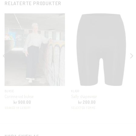
RELATERTE PRODUKTER
CLOSE
THIS
MODUL
KUNDEKLUBB
En liten velkomstgave til deg! ❤️
Bli en del av Nora-familien i dag. Som medlem får du 10%
rabatt på din første handel og eksklusive fordeler rett i lomma.
JA, HENT MIN RABATTKODE!
BUKSE
KLÆR
Corinne vid bukse
Sally shapewear
kr
900.00
kr
200.00
SOAKED IN LUXURY
SELECTED FEMME
Nei takk, Jeg er ikke interessert