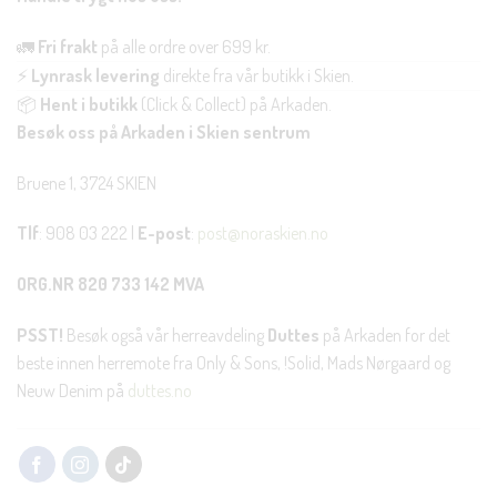
🚛
Fri frakt
på alle ordre over 699 kr.
⚡
Lynrask levering
direkte fra vår butikk i Skien.
📦
Hent i butikk
(Click & Collect) på Arkaden.
Besøk oss på Arkaden i Skien sentrum
Bruene 1, 3724 SKIEN
Tlf
: 908 03 222 |
E-post
:
post@noraskien.no
ORG.NR 820 733 142 MVA
PSST!
Besøk også vår herreavdeling
Duttes
på Arkaden for det
beste innen herremote fra Only & Sons, !Solid, Mads Nørgaard og
Neuw Denim på
duttes.no