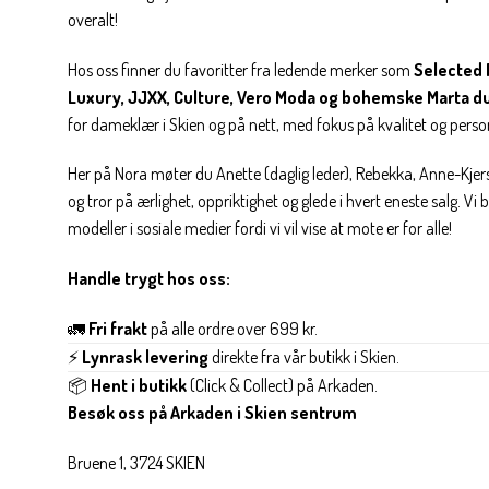
overalt!
Hos oss finner du favoritter fra ledende merker som
Selected 
Luxury, JJXX, Culture, Vero Moda og bohemske Marta d
for dameklær i Skien og på nett, med fokus på kvalitet og personl
Her på Nora møter du Anette (daglig leder), Rebekka, Anne-Kjers
og tror på ærlighet, oppriktighet og glede i hvert eneste salg. Vi
modeller i sosiale medier fordi vi vil vise at mote er for alle!
Handle trygt hos oss:
🚛
Fri frakt
på alle ordre over 699 kr.
⚡
Lynrask levering
direkte fra vår butikk i Skien.
📦
Hent i butikk
(Click & Collect) på Arkaden.
Besøk oss på Arkaden i Skien sentrum
Bruene 1, 3724 SKIEN