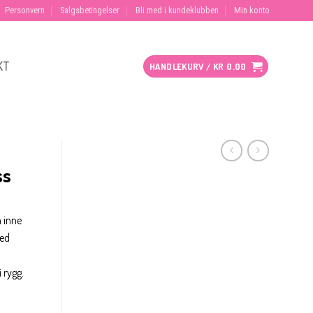
Personvern
Salgsbetingelser
Bli med i kundeklubben
Min konto
KT
HANDLEKURV /
KR
0.00
ss
 inne
med
i rygg.