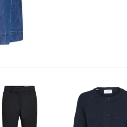
KUNDEKLUBB
En liten velkomstgave til deg! ❤️
Bli en del av Nora-familien i dag. Som medlem får du 10% rabatt på din