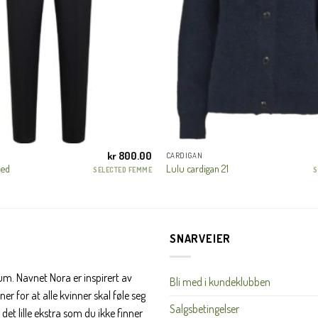
første handel og eksklusive fordeler rett i lomma.
JA, HENT MIN RABATTKODE!
kr
800.00
CARDIGAN
Nei takk, Jeg er ikke interessert
ped
Lulu cardigan 21
SELECTED FEMME
S
SNARVEIER
rum. Navnet Nora er inspirert av
Bli med i kundeklubben
er for at alle kvinner skal føle seg
Salgsbetingelser
det lille ekstra som du ikke finner