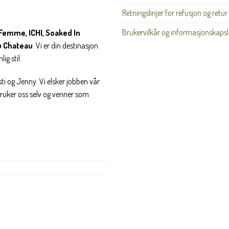
Retningslinjer for refusjon og retur
Brukervilkår og informasjonskapsl
Femme, ICHI, Soaked In
u Chateau
. Vi er din destinasjon
ig stil.
ti og Jenny. Vi elsker jobben vår
 bruker oss selv og venner som