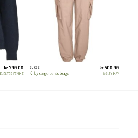
kr
700.00
kr
500.00
BUKSE
Kirby cargo pants beige
ELECTED FEMME
NOISY MAY