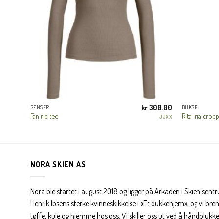
500.00
kr
300.00
GENSER
BUKSE
Fan rib tee
Rita-ria crop
N LUXURY
JJXX
NORA SKIEN AS
Nora ble startet i august 2018 og ligger på Arkaden i Skien sent
Henrik Ibsens sterke kvinneskikkelse i «Et dukkehjem», og vi brenn
tøffe, kule og hjemme hos oss. Vi skiller oss ut ved å håndplukke 