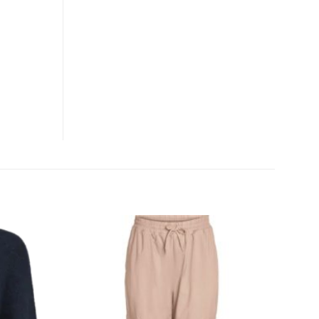
CLOSE
THIS
MODULE