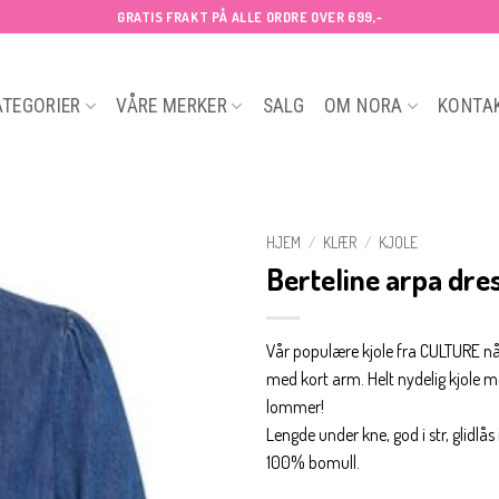
GRATIS FRAKT PÅ ALLE ORDRE OVER 699,-
ATEGORIER
VÅRE MERKER
SALG
OM NORA
KONTA
HJEM
/
KLÆR
/
KJOLE
Berteline arpa dre
Vår populære kjole fra CULTURE nå
med kort arm. Helt nydelig kjole 
lommer!
Lengde under kne, god i str, glidlås 
100% bomull.