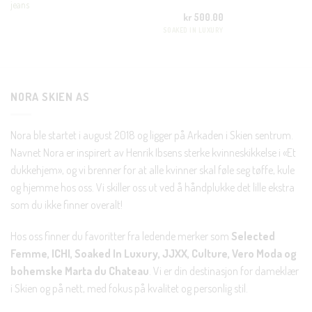
jeans
kr
500.00
Nei takk, Jeg er ikke interessert
SOAKED IN LUXURY
NORA SKIEN AS
Nora ble startet i august 2018 og ligger på Arkaden i Skien sentrum.
Navnet Nora er inspirert av Henrik Ibsens sterke kvinneskikkelse i «Et
dukkehjem», og vi brenner for at alle kvinner skal føle seg tøffe, kule
og hjemme hos oss. Vi skiller oss ut ved å håndplukke det lille ekstra
som du ikke finner overalt!
Hos oss finner du favoritter fra ledende merker som
Selected
Femme, ICHI, Soaked In Luxury, JJXX, Culture, Vero Moda og
bohemske Marta du Chateau
. Vi er din destinasjon for dameklær
i Skien og på nett, med fokus på kvalitet og personlig stil.