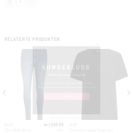
CLOSE
THIS
RELATERTE PRODUKTER
MODUL
KUNDEKLUBB
En liten velkomstgave til deg! ❤️
Bli en del av Nora-familien i dag. Som medlem får du 10%
rabatt på din første handel og eksklusive fordeler rett i lomma.
JA, HENT MIN RABATTKODE!
kr
1,200.00
BUKSE
KLÆR
The celina skinny
Columbine loose fit tee sort
MEW