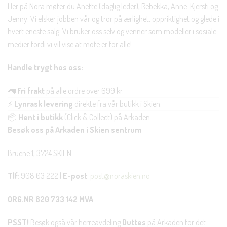
Her på Nora møter du Anette (daglig leder), Rebekka, Anne-Kjersti og
Jenny. Vi elsker jobben vår og tror på ærlighet, oppriktighet og glede i
hvert eneste salg. Vi bruker oss selv og venner som modeller i sosiale
medier fordi vi vil vise at mote er for alle!
Handle trygt hos oss:
🚛
Fri frakt
på alle ordre over 699 kr.
⚡
Lynrask levering
direkte fra vår butikk i Skien.
📦
Hent i butikk
(Click & Collect) på Arkaden.
Besøk oss på Arkaden i Skien sentrum
Bruene 1, 3724 SKIEN
Tlf
: 908 03 222 |
E-post
:
post@noraskien.no
ORG.NR 820 733 142 MVA
PSST!
Besøk også vår herreavdeling
Duttes
på Arkaden for det