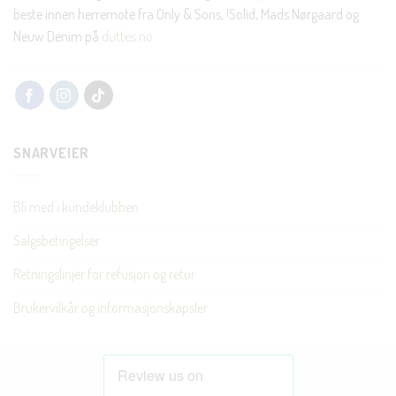
beste innen herremote fra Only & Sons, !Solid, Mads Nørgaard og
Neuw Denim på
duttes.no
SNARVEIER
Bli med i kundeklubben
Salgsbetingelser
Retningslinjer for refusjon og retur
Brukervilkår og informasjonskapsler