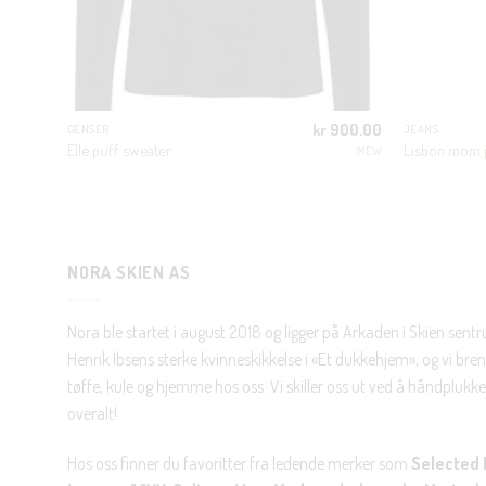
800.00
kr
900.00
GENSER
JEANS
Elle puff sweater
Lisbon mom 
ED FEMME
MEW
NORA SKIEN AS
Nora ble startet i august 2018 og ligger på Arkaden i Skien sent
Henrik Ibsens sterke kvinneskikkelse i «Et dukkehjem», og vi brenn
tøffe, kule og hjemme hos oss. Vi skiller oss ut ved å håndplukke 
overalt!
Hos oss finner du favoritter fra ledende merker som
Selected 