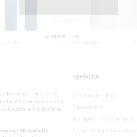
JA, HENT MIN RABATTKODE!
kr
500.00
KLÆR
jeans C4046
My essential hvit
JJXX
S
Nei takk, Jeg er ikke interessert
SNARVEIER
rum. Navnet Nora er inspirert av
Bli med i kundeklubben
er for at alle kvinner skal føle seg
Salgsbetingelser
det lille ekstra som du ikke finner
Retningslinjer for refusjon og retur
Brukervilkår og informasjonskapsl
Femme, ICHI, Soaked In