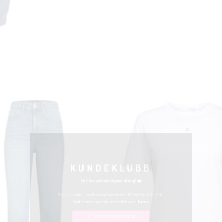
KUNDEKLUBB
En liten velkomstgave til deg! ❤️
Bli en del av Nora-familien i dag. Som medlem får du 10% rabatt på din
første handel og eksklusive fordeler rett i lomma.