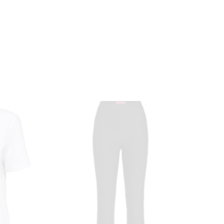
CLOSE
THIS
MODULE