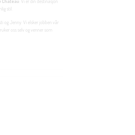
u Chateau
. Vi er din destinasjon
ig stil.
ti og Jenny. Vi elsker jobben vår
 bruker oss selv og venner som