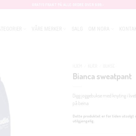
GRATIS FRAKT PÅ ALLE ORDRE OVER 699,-
ATEGORIER
VÅRE MERKER
SALG
OM NORA
KONTA
HJEM
/
KLÆR
/
BUKSE
Bianca sweatpant
Digg joggebukse med knyting i livet
på beina
Dette produktet er for tiden utsolgt 
utilgjengelig.