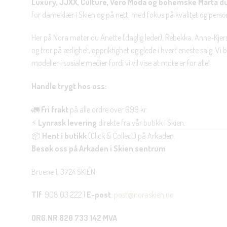
Luxury, JJXX, Culture, Vero Moda og bohemske Marta d
for dameklær i Skien og på nett, med fokus på kvalitet og personl
Her på Nora møter du Anette (daglig leder), Rebekka, Anne-Kjers
og tror på ærlighet, oppriktighet og glede i hvert eneste salg. Vi
modeller i sosiale medier fordi vi vil vise at mote er for alle!
Handle trygt hos oss:
🚛
Fri frakt
på alle ordre over 699 kr.
⚡
Lynrask levering
direkte fra vår butikk i Skien.
📦
Hent i butikk
(Click & Collect) på Arkaden.
Besøk oss på Arkaden i Skien sentrum
Bruene 1, 3724 SKIEN
Tlf
: 908 03 222 |
E-post
:
post@noraskien.no
ORG.NR 820 733 142 MVA