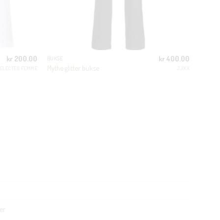
kr
200.00
kr
400.00
BUKSE
Mythe glitter bukse
ELECTED FEMME
JJXX
er