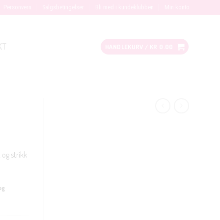
Personvern
Salgsbetingelser
Bli med i kundeklubben
Min konto
KT
HANDLEKURV /
KR
0.00
 og strikk
og