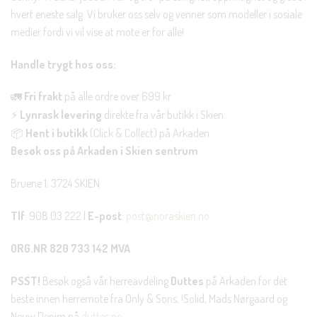
hvert eneste salg. Vi bruker oss selv og venner som modeller i sosiale
medier fordi vi vil vise at mote er for alle!
Handle trygt hos oss:
🚛
Fri frakt
på alle ordre over 699 kr.
⚡
Lynrask levering
direkte fra vår butikk i Skien.
📦
Hent i butikk
(Click & Collect) på Arkaden.
Besøk oss på Arkaden i Skien sentrum
Bruene 1, 3724 SKIEN
Tlf
: 908 03 222 |
E-post
:
post@noraskien.no
ORG.NR 820 733 142 MVA
PSST!
Besøk også vår herreavdeling
Duttes
på Arkaden for det
beste innen herremote fra Only & Sons, !Solid, Mads Nørgaard og
Neuw Denim på
duttes.no