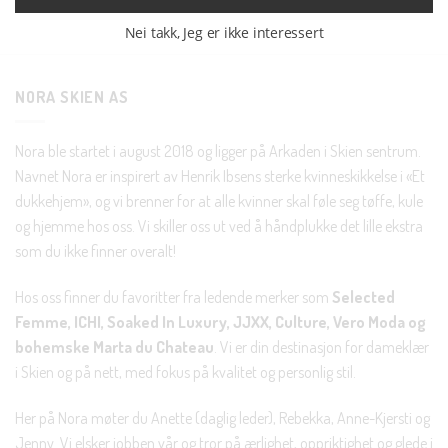
Nei takk, Jeg er ikke interessert
NORA SKIEN AS
Nora ble startet i august 2018 og ligger på Arkaden i Skien sentrum.
Navnet Nora er inspirert av Henrik Ibsens sterke kvinneskikkelse i «Et
dukkehjem», og vi brenner for at alle kvinner skal føle seg tøffe, kule
og hjemme hos oss. Vi skiller oss ut ved å håndplukke det lille ekstra
som du ikke finner overalt!
Hos oss finner du favoritter fra ledende merker som
Selected
Femme, ICHI, Soaked In Luxury, JJXX, Culture, Vero Moda og
bohemske Marta du Chateau
. Vi er din destinasjon for dameklær
i Skien og på nett, med fokus på kvalitet og personlig stil.
Her på Nora møter du Anette (daglig leder), Rebekka, Anne-Kjersti og
Jenny. Vi elsker jobben vår og tror på ærlighet, oppriktighet og glede i