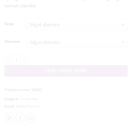
normal i størrelse
Farge
Størrelse
Rita-ria cropped antall
LEGG I HANDLEKURV
Produktnummer:
102663
Kategorier:
Bukse
,
Klær
Brand:
Selected Femme