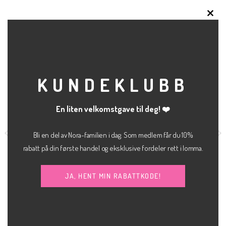
CLO
RELATERTE PRODUKTER
THI
MOD
KUNDEKLUBB
Salg
En liten velkomstgave til deg! ❤️
Bli en del av Nora-familien i dag. Som medlem får du 10%
rabatt på din første handel og eksklusive fordeler rett i lomma.
JA, HENT MIN RABATTKODE!
kr
400.00
KLÆR
BUKSE
Opprinnelig
Nåværende
kr
200.00
Fia denim shorts
Frita slim pant
pris
pris
JJXX
var:
er:
kr 400.00.
kr 200.00.
kr
800.00
SELECTED FEMME