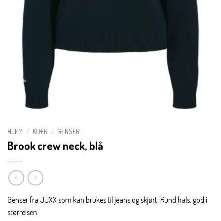
HJEM
/
KLÆR
/
GENSER
Brook crew neck, blå
Genser fra JJXX som kan brukes til jeans og skjørt. Rund hals, god i
størrelsen.