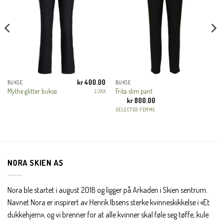
CLOSE
THIS
MODULE
KUNDEKLUBB
En liten velkomstgave til deg! ❤️
Bli en del av Nora-familien i dag. Som medlem får du 10%
kr
400.00
rabatt på din første handel og eksklusive fordeler rett i lomma.
BUKSE
BUKSE
Mythe glitter bukse
Frita slim pant
JJXX
JA, HENT MIN RABATTKODE!
kr
800.00
SELECTED FEMME
Nei takk, Jeg er ikke interessert
NORA SKIEN AS
Nora ble startet i august 2018 og ligger på Arkaden i Skien sentrum.
Navnet Nora er inspirert av Henrik Ibsens sterke kvinneskikkelse i «Et
dukkehjem», og vi brenner for at alle kvinner skal føle seg tøffe, kule