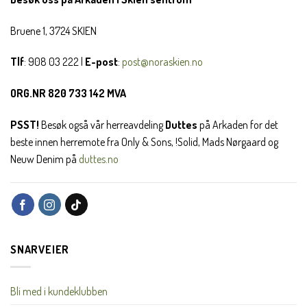
Bruene 1, 3724 SKIEN
Tlf
: 908 03 222 |
E-post
:
post@noraskien.no
ORG.NR 820 733 142 MVA
PSST!
Besøk også vår herreavdeling
Duttes
på Arkaden for det
beste innen herremote fra Only & Sons, !Solid, Mads Nørgaard og
Neuw Denim på
duttes.no
SNARVEIER
Bli med i kundeklubben