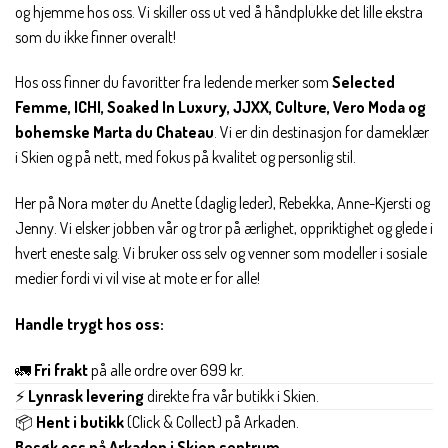
og hjemme hos oss. Vi skiller oss ut ved å håndplukke det lille ekstra
som du ikke finner overalt!
Hos oss finner du favoritter fra ledende merker som
Selected
Femme, ICHI, Soaked In Luxury, JJXX, Culture, Vero Moda og
bohemske Marta du Chateau
. Vi er din destinasjon for dameklær
i Skien og på nett, med fokus på kvalitet og personlig stil.
Her på Nora møter du Anette (daglig leder), Rebekka, Anne-Kjersti og
Jenny. Vi elsker jobben vår og tror på ærlighet, oppriktighet og glede i
hvert eneste salg. Vi bruker oss selv og venner som modeller i sosiale
medier fordi vi vil vise at mote er for alle!
Handle trygt hos oss:
🚛
Fri frakt
på alle ordre over 699 kr.
⚡
Lynrask levering
direkte fra vår butikk i Skien.
📦
Hent i butikk
(Click & Collect) på Arkaden.
Besøk oss på Arkaden i Skien sentrum