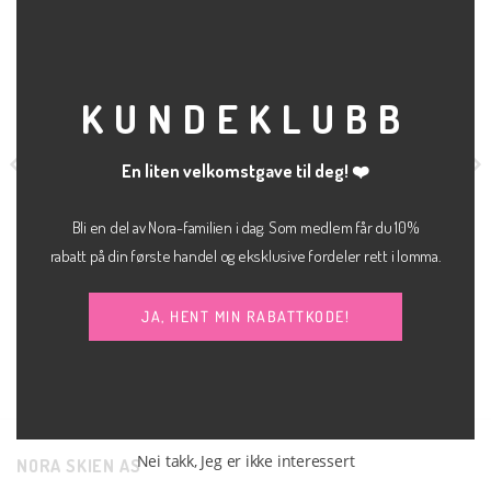
THI
MOD
KUNDEKLUBB
En liten velkomstgave til deg! ❤️
Bli en del av Nora-familien i dag. Som medlem får du 10%
rabatt på din første handel og eksklusive fordeler rett i lomma.
BUKSE
KLÆR
Rita-ria cropped
Columbine loose fit tee sort
JA, HENT MIN RABATTKODE!
kr
800.00
kr
500.00
SELECTED FEMME
SOAKED IN LUXURY
Nei takk, Jeg er ikke interessert
NORA SKIEN AS