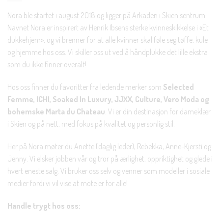
Nora ble startet i august 2018 og ligger på Arkaden i Skien sentrum.
Navnet Nora er inspirert av Henrik Ibsens sterke kvinneskikkelse i «Et
dukkehjem», og vi brenner for at alle kvinner skal føle seg tøffe, kule
og hjemme hos oss. Vi skiller oss ut ved å håndplukke det lille ekstra
som du ikke finner overalt!
Hos oss finner du favoritter fra ledende merker som
Selected
Femme, ICHI, Soaked In Luxury, JJXX, Culture, Vero Moda og
bohemske Marta du Chateau
. Vi er din destinasjon for dameklær
i Skien og på nett, med fokus på kvalitet og personlig stil.
Her på Nora møter du Anette (daglig leder), Rebekka, Anne-Kjersti og
Jenny. Vi elsker jobben vår og tror på ærlighet, oppriktighet og glede i
hvert eneste salg. Vi bruker oss selv og venner som modeller i sosiale
medier fordi vi vil vise at mote er for alle!
Handle trygt hos oss: