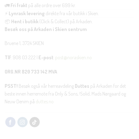
🚛
Fri frakt
på alle ordre over 699 kr.
⚡
Lynrask levering
direkte fra vår butikk i Skien.
📦
Hent i butikk
(Click & Collect) på Arkaden.
Besøk oss på Arkaden i Skien sentrum
Bruene 1, 3724 SKIEN
Tlf
: 908 03 222 |
E-post
:
post@noraskien.no
ORG.NR 820 733 142 MVA
PSST!
Besøk også vår herreavdeling
Duttes
på Arkaden for det
beste innen herremote fra Only & Sons, !Solid, Mads Nørgaard og
Neuw Denim på
duttes.no