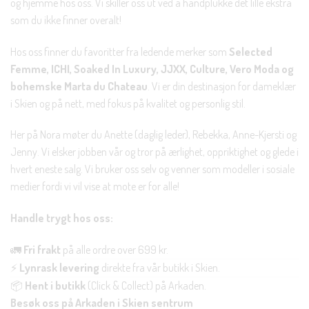
og hjemme hos oss. Vi skiller oss ut ved å håndplukke det lille ekstra
som du ikke finner overalt!
Hos oss finner du favoritter fra ledende merker som
Selected
Femme, ICHI, Soaked In Luxury, JJXX, Culture, Vero Moda og
bohemske Marta du Chateau
. Vi er din destinasjon for dameklær
i Skien og på nett, med fokus på kvalitet og personlig stil.
Her på Nora møter du Anette (daglig leder), Rebekka, Anne-Kjersti og
Jenny. Vi elsker jobben vår og tror på ærlighet, oppriktighet og glede i
hvert eneste salg. Vi bruker oss selv og venner som modeller i sosiale
medier fordi vi vil vise at mote er for alle!
Handle trygt hos oss:
🚛
Fri frakt
på alle ordre over 699 kr.
⚡
Lynrask levering
direkte fra vår butikk i Skien.
📦
Hent i butikk
(Click & Collect) på Arkaden.
Besøk oss på Arkaden i Skien sentrum