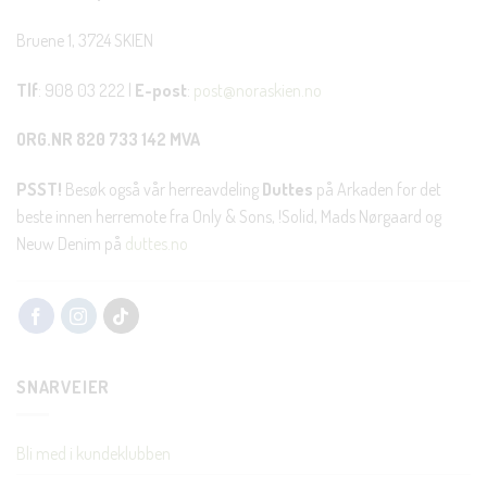
Bruene 1, 3724 SKIEN
Tlf
: 908 03 222 |
E-post
:
post@noraskien.no
ORG.NR 820 733 142 MVA
PSST!
Besøk også vår herreavdeling
Duttes
på Arkaden for det
beste innen herremote fra Only & Sons, !Solid, Mads Nørgaard og
Neuw Denim på
duttes.no
SNARVEIER
Bli med i kundeklubben