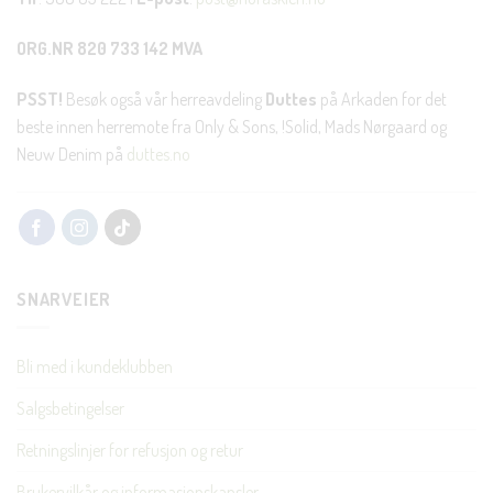
ORG.NR 820 733 142 MVA
PSST!
Besøk også vår herreavdeling
Duttes
på Arkaden for det
beste innen herremote fra Only & Sons, !Solid, Mads Nørgaard og
Neuw Denim på
duttes.no
SNARVEIER
Bli med i kundeklubben
Salgsbetingelser
Retningslinjer for refusjon og retur
Brukervilkår og informasjonskapsler