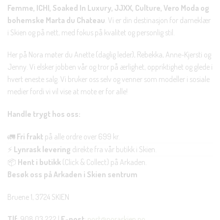
Femme, ICHI, Soaked In Luxury, JJXX, Culture, Vero Moda og
bohemske Marta du Chateau
. Vi er din destinasjon for dameklær
i Skien og på nett, med fokus på kvalitet og personlig stil.
Her på Nora møter du Anette (daglig leder), Rebekka, Anne-Kjersti og
Jenny. Vi elsker jobben vår og tror på ærlighet, oppriktighet og glede i
hvert eneste salg. Vi bruker oss selv og venner som modeller i sosiale
medier fordi vi vil vise at mote er for alle!
Handle trygt hos oss:
🚛
Fri frakt
på alle ordre over 699 kr.
⚡
Lynrask levering
direkte fra vår butikk i Skien.
📦
Hent i butikk
(Click & Collect) på Arkaden.
Besøk oss på Arkaden i Skien sentrum
Bruene 1, 3724 SKIEN
Tlf
: 908 03 222 |
E-post
:
post@noraskien.no