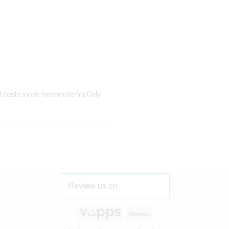
t beste innen herremote fra Only
Vipps
Klarna