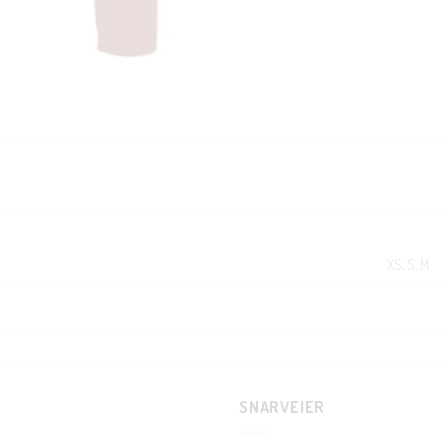
KUNDEKLUBB
En liten velkomstgave til deg! ❤️
Bli en del av Nora-familien i dag. Som medlem får du 10% rabatt på din
XS, S, M
første handel og eksklusive fordeler rett i lomma.
JA, HENT MIN RABATTKODE!
SNARVEIER