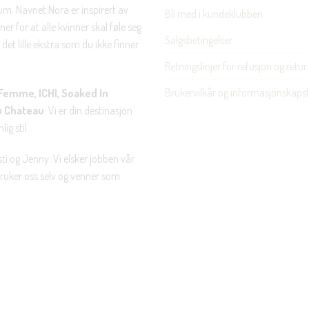
rum. Navnet Nora er inspirert av
Bli med i kundeklubben
Nei takk, Jeg er ikke interessert
er for at alle kvinner skal føle seg
Salgsbetingelser
det lille ekstra som du ikke finner
Retningslinjer for refusjon og retur
Brukervilkår og informasjonskapsl
Femme, ICHI, Soaked In
u Chateau
. Vi er din destinasjon
ig stil.
ti og Jenny. Vi elsker jobben vår
 bruker oss selv og venner som