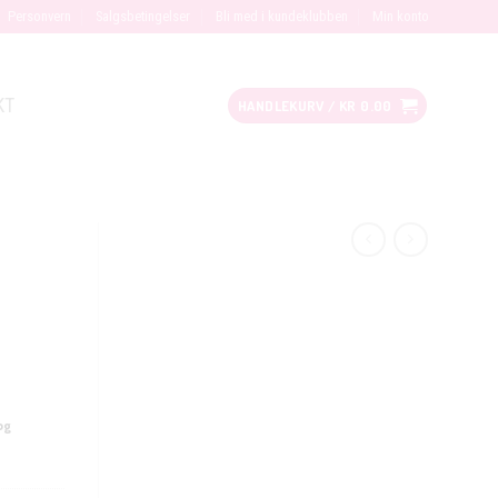
Personvern
Salgsbetingelser
Bli med i kundeklubben
Min konto
KT
HANDLEKURV /
KR
0.00
og