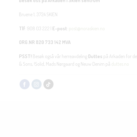
Besøk oss på Arkaden i Skien sentrum
Bruene 1, 3724 SKIEN
Tlf
: 908 03 222 |
E-post
:
post@noraskien.no
ORG.NR 820 733 142 MVA
PSST!
Besøk også vår herreavdeling
Duttes
på Arkaden for de
& Sons, !Solid, Mads Nørgaard og Neuw Denim på
duttes.no