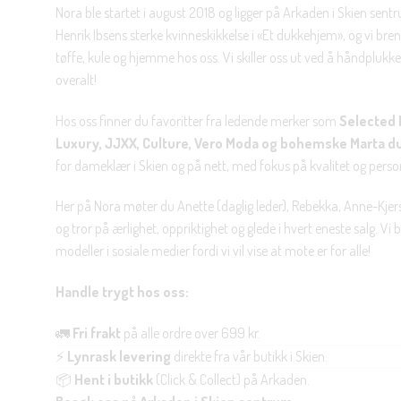
Nora ble startet i august 2018 og ligger på Arkaden i Skien sent
Henrik Ibsens sterke kvinneskikkelse i «Et dukkehjem», og vi brenn
tøffe, kule og hjemme hos oss. Vi skiller oss ut ved å håndplukke 
overalt!
Hos oss finner du favoritter fra ledende merker som
Selected 
Luxury, JJXX, Culture, Vero Moda og bohemske Marta d
for dameklær i Skien og på nett, med fokus på kvalitet og personl
Her på Nora møter du Anette (daglig leder), Rebekka, Anne-Kjers
og tror på ærlighet, oppriktighet og glede i hvert eneste salg. Vi
modeller i sosiale medier fordi vi vil vise at mote er for alle!
Handle trygt hos oss:
🚛
Fri frakt
på alle ordre over 699 kr.
⚡
Lynrask levering
direkte fra vår butikk i Skien.
📦
Hent i butikk
(Click & Collect) på Arkaden.