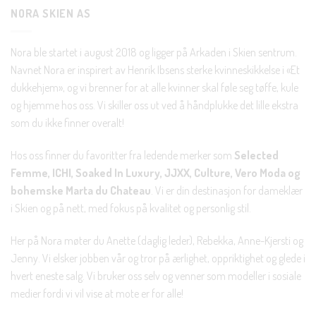
Bli en del av Nora-familien i dag. Som medlem får du 10%
NORA SKIEN AS
rabatt på din første handel og eksklusive fordeler rett i lomma.
Nora ble startet i august 2018 og ligger på Arkaden i Skien sentrum.
JA, HENT MIN RABATTKODE!
Navnet Nora er inspirert av Henrik Ibsens sterke kvinneskikkelse i «Et
dukkehjem», og vi brenner for at alle kvinner skal føle seg tøffe, kule
og hjemme hos oss. Vi skiller oss ut ved å håndplukke det lille ekstra
som du ikke finner overalt!
Nei takk, Jeg er ikke interessert
Hos oss finner du favoritter fra ledende merker som
Selected
Femme, ICHI, Soaked In Luxury, JJXX, Culture, Vero Moda og
bohemske Marta du Chateau
. Vi er din destinasjon for dameklær
i Skien og på nett, med fokus på kvalitet og personlig stil.
Her på Nora møter du Anette (daglig leder), Rebekka, Anne-Kjersti og
Jenny. Vi elsker jobben vår og tror på ærlighet, oppriktighet og glede i
hvert eneste salg. Vi bruker oss selv og venner som modeller i sosiale
medier fordi vi vil vise at mote er for alle!