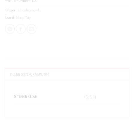
Produktnummer:
I/A
Kategori:
Uncategorized
Brand:
Noisy May
TILLEGGSINFORMASJON
CLOSE
THIS
MODUL
STØRRELSE
XS, S, M
KUNDEKLUBB
En liten velkomstgave til deg! ❤️