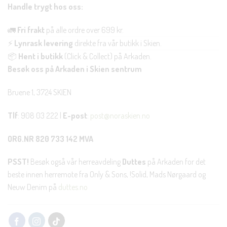
Handle trygt hos oss:
🚛
Fri frakt
på alle ordre over 699 kr.
⚡
Lynrask levering
direkte fra vår butikk i Skien.
📦
Hent i butikk
(Click & Collect) på Arkaden.
Besøk oss på Arkaden i Skien sentrum
Bruene 1, 3724 SKIEN
Tlf
: 908 03 222 |
E-post
:
post@noraskien.no
ORG.NR 820 733 142 MVA
PSST!
Besøk også vår herreavdeling
Duttes
på Arkaden for det
beste innen herremote fra Only & Sons, !Solid, Mads Nørgaard og
Neuw Denim på
duttes.no