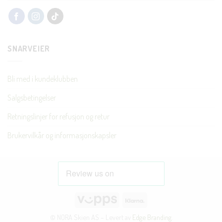
SNARVEIER
Bli med i kundeklubben
Salgsbetingelser
Retningslinjer for refusjon og retur
Brukervilkår og informasjonskapsler
Vipps
Klarna
© NORA Skien AS – Levert av
Edge Branding
.