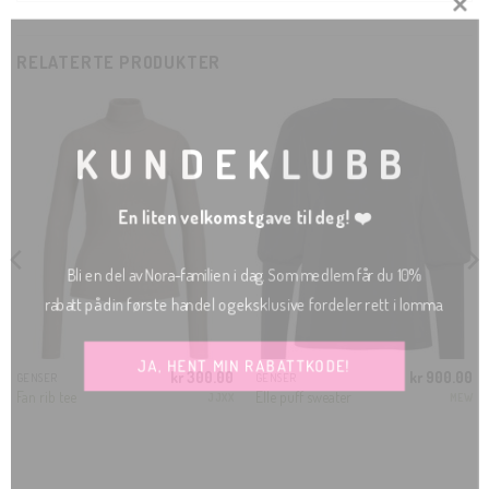
CLO
RELATERTE PRODUKTER
THI
MO
KUNDEKLUBB
En liten velkomstgave til deg! ❤️
Bli en del av Nora-familien i dag. Som medlem får du 10%
rabatt på din første handel og eksklusive fordeler rett i lomma.
JA, HENT MIN RABATTKODE!
kr
300.00
kr
900.00
GENSER
GENSER
Fan rib tee
Elle puff sweater
JJXX
MEW