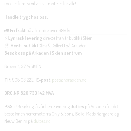
medier fordi vi vil vise at mote er for alle!
Handle trygt hos oss:
🚛
Fri frakt
på alle ordre over 699 kr.
⚡
Lynrask levering
direkte fra vår butikk i Skien.
📦
Hent i butikk
(Click & Collect) på Arkaden.
Besøk oss på Arkaden i Skien sentrum
Bruene 1, 3724 SKIEN
Tlf
: 908 03 222 |
E-post
:
post@noraskien.no
ORG.NR 820 733 142 MVA
PSST!
Besøk også vår herreavdeling
Duttes
på Arkaden for det
beste innen herremote fra Only & Sons, !Solid, Mads Nørgaard og
Neuw Denim på
duttes.no