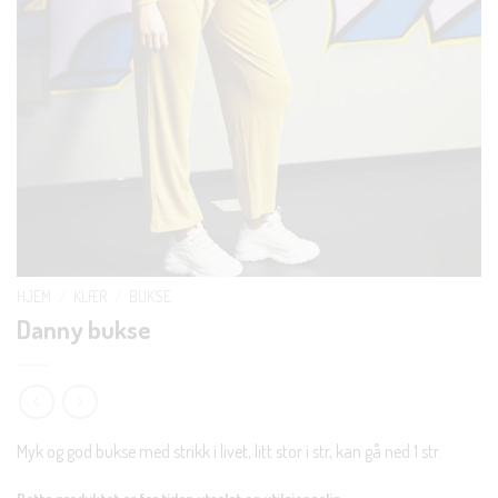
HJEM
/
KLÆR
/
BUKSE
Danny bukse
Myk og god bukse med strikk i livet, litt stor i str, kan gå ned 1 str.
Dette produktet er for tiden utsolgt og utilgjengelig.