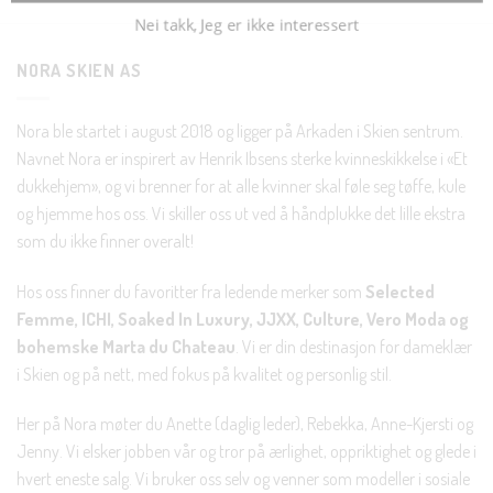
Nei takk, Jeg er ikke interessert
NORA SKIEN AS
Nora ble startet i august 2018 og ligger på Arkaden i Skien sentrum.
Navnet Nora er inspirert av Henrik Ibsens sterke kvinneskikkelse i «Et
dukkehjem», og vi brenner for at alle kvinner skal føle seg tøffe, kule
og hjemme hos oss. Vi skiller oss ut ved å håndplukke det lille ekstra
som du ikke finner overalt!
Hos oss finner du favoritter fra ledende merker som
Selected
Femme, ICHI, Soaked In Luxury, JJXX, Culture, Vero Moda og
bohemske Marta du Chateau
. Vi er din destinasjon for dameklær
i Skien og på nett, med fokus på kvalitet og personlig stil.
Her på Nora møter du Anette (daglig leder), Rebekka, Anne-Kjersti og
Jenny. Vi elsker jobben vår og tror på ærlighet, oppriktighet og glede i
hvert eneste salg. Vi bruker oss selv og venner som modeller i sosiale