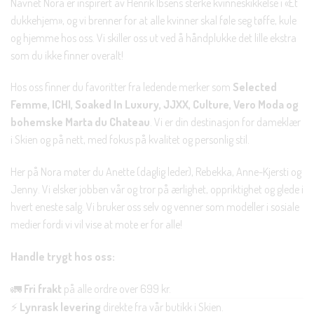
Navnet Nora er inspirert av Henrik Ibsens sterke kvinneskikkelse i «Et
dukkehjem», og vi brenner for at alle kvinner skal føle seg tøffe, kule
og hjemme hos oss. Vi skiller oss ut ved å håndplukke det lille ekstra
som du ikke finner overalt!
Hos oss finner du favoritter fra ledende merker som
Selected
Femme, ICHI, Soaked In Luxury, JJXX, Culture, Vero Moda og
bohemske Marta du Chateau
. Vi er din destinasjon for dameklær
i Skien og på nett, med fokus på kvalitet og personlig stil.
Her på Nora møter du Anette (daglig leder), Rebekka, Anne-Kjersti og
Jenny. Vi elsker jobben vår og tror på ærlighet, oppriktighet og glede i
hvert eneste salg. Vi bruker oss selv og venner som modeller i sosiale
medier fordi vi vil vise at mote er for alle!
Handle trygt hos oss:
🚛
Fri frakt
på alle ordre over 699 kr.
⚡
Lynrask levering
direkte fra vår butikk i Skien.