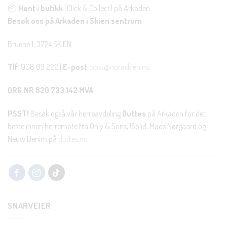
📦
Hent i butikk
(Click & Collect) på Arkaden.
Besøk oss på Arkaden i Skien sentrum
Bruene 1, 3724 SKIEN
Tlf
: 908 03 222 |
E-post
:
post@noraskien.no
ORG.NR 820 733 142 MVA
PSST!
Besøk også vår herreavdeling
Duttes
på Arkaden for det
beste innen herremote fra Only & Sons, !Solid, Mads Nørgaard og
Neuw Denim på
duttes.no
SNARVEIER