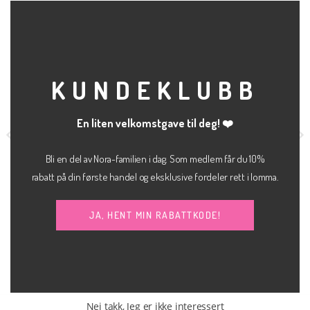
CLO
RELATERTE PRODUKTER
THI
MOD
KUNDEKLUBB
En liten velkomstgave til deg! ❤️
Bli en del av Nora-familien i dag. Som medlem får du 10%
rabatt på din første handel og eksklusive fordeler rett i lomma.
kr
600.00
BUKSE
BUKSE
JA, HENT MIN RABATTKODE!
Nåværende
Berlin slim high waist
Corinne Pants
JJXX
ris
kr
900.00
r:
r 200.00.
SOAKED IN LUXURY
Nei takk, Jeg er ikke interessert