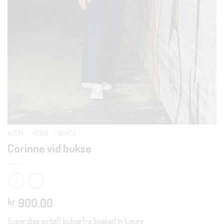
HJEM
/
KLÆR
/
BUKSE
Corinne vid bukse
900.00
kr
Super digg og tøff bukse fra Soaked In luxury.