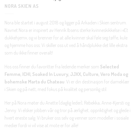
NORA SKIEN AS
Nora ble startet i august 2018 og ligger på Arkaden i Skien sentrum.
Navnet Nora er inspirert av Henrik Ibsens sterke kvinneskikkelse i «Et
dukkehjem», og vi brenner for at alle kvinner skal føle seg tøffe, kule
og hjemme hos oss. Vi skiller oss ut ved å håndplukke det lille ekstra
som du ikke finner overalt!
Hos oss finner du favoritter fra ledende merker som
Selected
Femme, ICHI, Soaked In Luxury, JJXX, Culture, Vero Moda og
bohemske Marta du Chateau
. Vi er din destinasjon for dameklær
i Skien og på nett, med fokus på kvalitet og personlig stil.
Her på Nora møter du Anette (daglig leder), Rebekka, Anne-Kjersti og
Jenny. Vi elsker jobben vår og tror på ærlighet, oppriktighet og glede i
hvert eneste salg. Vi bruker oss selv og venner som modeller i sosiale
medier fordi vi vil vise at mote er for alle!