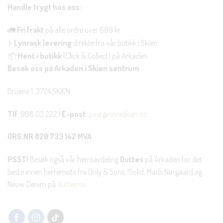
Handle trygt hos oss:
🚛
Fri frakt
på alle ordre over 699 kr.
⚡
Lynrask levering
direkte fra vår butikk i Skien.
📦
Hent i butikk
(Click & Collect) på Arkaden.
Besøk oss på Arkaden i Skien sentrum
Bruene 1, 3724 SKIEN
Tlf
: 908 03 222 |
E-post
:
post@noraskien.no
ORG.NR 820 733 142 MVA
PSST!
Besøk også vår herreavdeling
Duttes
på Arkaden for det
beste innen herremote fra Only & Sons, !Solid, Mads Nørgaard og
Neuw Denim på
duttes.no