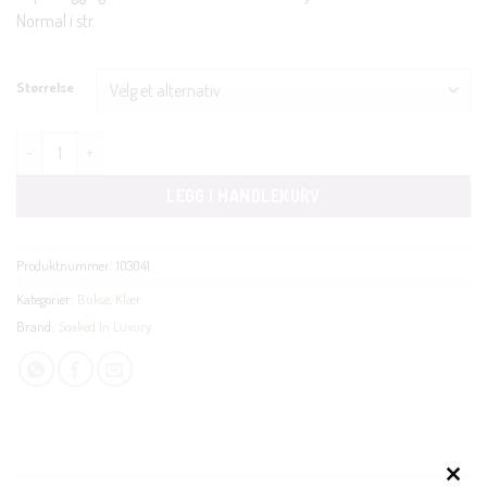
Normal i str.
Størrelse
Corinne vid bukse antall
LEGG I HANDLEKURV
Produktnummer:
103041
Kategorier:
Bukse
,
Klær
Brand:
Soaked In Luxury