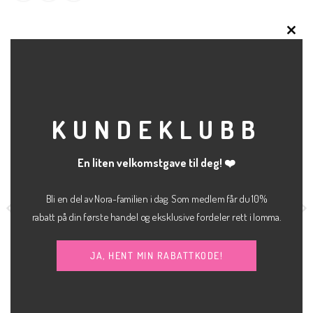
CLO
THI
RELATERTE PRODUKTER
MOD
KUNDEKLUBB
Salg
En liten velkomstgave til deg! ❤️
Bli en del av Nora-familien i dag. Som medlem får du 10%
rabatt på din første handel og eksklusive fordeler rett i lomma.
JA, HENT MIN RABATTKODE!
kr
600.00
kr
400.00
BUKSE
KLÆR
ig
Nåværende
Opprinnelig
Nå
kr
200.00
Carrie mary dressbukse
Fia denim shorts
JJXX
ris
pris
pri
JJXX
r:
var:
er: