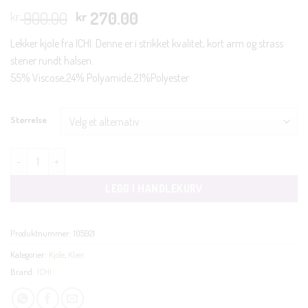
Opprinnelig
Nåværende
900.00
270.00
kr
kr
pris
pris
Lekker kjole fra ICHI. Denne er i strikket kvalitet, kort arm og strass
var:
er:
stener rundt halsen.
kr 900.00.
kr 270.00.
55% Viscose,24% Polyamide,21%Polyester
Størrelse
Dorise kjole sort antall
LEGG I HANDLEKURV
Produktnummer:
105921
Kategorier:
Kjole
,
Klær
Brand:
ICHI