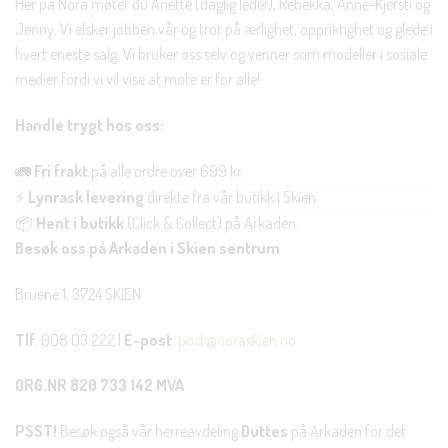
Her på Nora møter du Anette (daglig leder), Rebekka, Anne-Kjersti og
Jenny. Vi elsker jobben vår og tror på ærlighet, oppriktighet og glede i
hvert eneste salg. Vi bruker oss selv og venner som modeller i sosiale
medier fordi vi vil vise at mote er for alle!
Handle trygt hos oss:
🚛
Fri frakt
på alle ordre over 699 kr.
⚡
Lynrask levering
direkte fra vår butikk i Skien.
📦
Hent i butikk
(Click & Collect) på Arkaden.
Besøk oss på Arkaden i Skien sentrum
Bruene 1, 3724 SKIEN
Tlf
: 908 03 222 |
E-post
:
post@noraskien.no
ORG.NR 820 733 142 MVA
PSST!
Besøk også vår herreavdeling
Duttes
på Arkaden for det