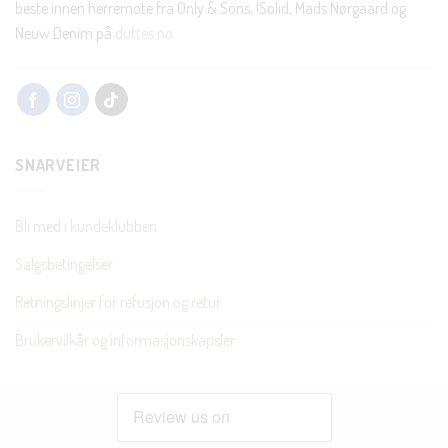
beste innen herremote fra Only & Sons, !Solid, Mads Nørgaard og
Neuw Denim på
duttes.no
SNARVEIER
Bli med i kundeklubben
Salgsbetingelser
Retningslinjer for refusjon og retur
Brukervilkår og informasjonskapsler