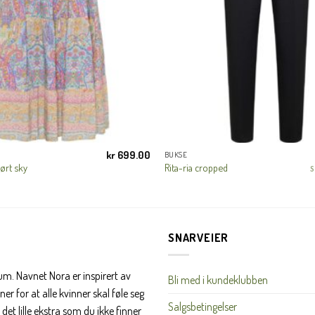
første handel og eksklusive fordeler rett i lomma.
JA, HENT MIN RABATTKODE!
kr
699.00
BUKSE
Nei takk, Jeg er ikke interessert
ørt sky
Rita-ria cropped
S
SNARVEIER
rum. Navnet Nora er inspirert av
Bli med i kundeklubben
er for at alle kvinner skal føle seg
Salgsbetingelser
det lille ekstra som du ikke finner