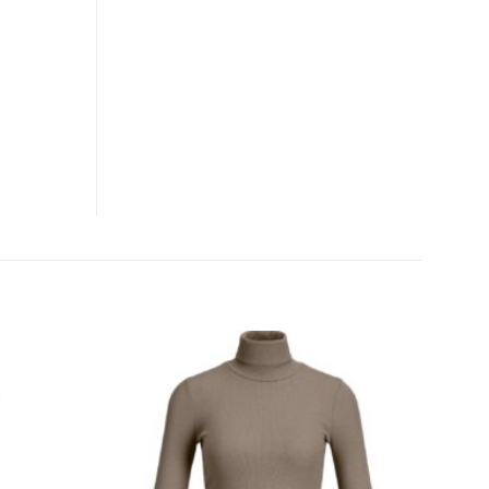
CLOSE
THIS
MODULE