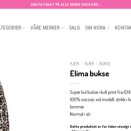
GRATIS FRAKT PÅ ALLE ORDRE OVER 699,-
ATEGORIER
VÅRE MERKER
SALG
OM NORA
KONTA
HJEM
/
KLÆR
/
BUKSE
Elima bukse
Super kul bukse i kult print fra ICHI
100% viscose, vid modell, strikk i li
lommer.
Normal i str.
Dette produktet er for tiden utsolgt 
utilgjengelig.