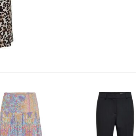
KUNDEKLUBB
En liten velkomstgave til deg! ❤️
Bli en del av Nora-familien i dag. Som medlem får du 10% rabatt på din