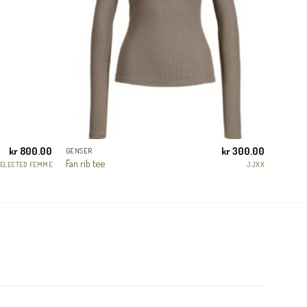
kr
800.00
kr
300.00
GENSER
Fan rib tee
ELECTED FEMME
JJXX