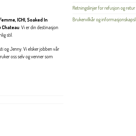
Retningslinjer for refusjon og retur
Brukervilkår og informasjonskapsl
Femme, ICHI, Soaked In
u Chateau
. Vi er din destinasjon
ig stil.
ti og Jenny. Vi elsker jobben vår
 bruker oss selv og venner som