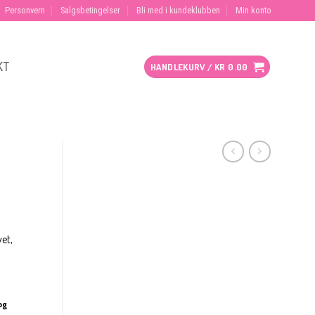
Personvern
Salgsbetingelser
Bli med i kundeklubben
Min konto
KT
HANDLEKURV /
KR
0.00
.
vet,
og