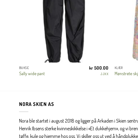
200.00
kr
500.00
BUKSE
KLÆR
Sally wide pant
Mønstrete skj
MEW
JJXX
NORA SKIEN AS
Nora ble startet i august 2018 og ligger på Arkaden i Skien sent
Henrik Ibsens sterke kvinneskikkelse i «Et dukkehjem», og vi brenn
tøffe, kule og hjemme hos oss. Vi skiller oss ut ved å håndplukke 