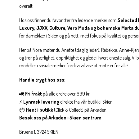
overalt!
Hos oss finner du favoritter fra ledende merker som
Selected 
Luxury, JJXX, Culture, Vero Moda og bohemske Marta d
for dameklær i Skien og på nett, med fokus på kvalitet og personl
Her på Nora møter du Anette (daglig leder), Rebekka, Anne-Kjers
og tror på ærlighet, oppriktighet og glede i hvert eneste salg. Vi
modeller i sosiale medier fordi vi vil vise at mote er for alle!
Handle trygt hos oss:
🚛
Fri frakt
på alle ordre over 699 kr.
⚡
Lynrask levering
direkte fra vår butikk i Skien.
📦
Hent i butikk
(Click & Collect) på Arkaden.
Besøk oss på Arkaden i Skien sentrum
Bruene 1, 3724 SKIEN