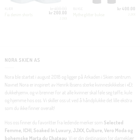
kr
400.00
kr
400.00
KLÆR
BUKSE
Opprinnelig
Nåværende
kr
200.00
En liten velkomstgave til deg! ❤️
Fia denim shorts
Mythe glitter bukse
JJXX
pris
pris
JJXX
var:
er:
kr 400.00.
kr 200.00.
Bli en del av Nora-familien i dag. Som medlem får du 10%
rabatt på din første handel og eksklusive fordeler rett i lomma.
JA, HENT MIN RABATTKODE!
NORA SKIEN AS
Nora ble startet i august 2018 og ligger på Arkaden i Skien sentrum.
Navnet Nora er inspirert av Henrik Ibsens sterke kvinneskikkelse i «Et
Nei takk, Jeg er ikke interessert
dukkehjem», og vi brenner for at alle kvinner skal føle seg tøffe, kule
og hjemme hos oss. Vi skiller oss ut ved å håndplukke det lille ekstra
som du ikke finner overalt!
Hos oss finner du favoritter fra ledende merker som
Selected
Femme, ICHI, Soaked In Luxury, JJXX, Culture, Vero Moda og
bohemske Marta du Chateau
. Vi er din destinasjon for dameklær