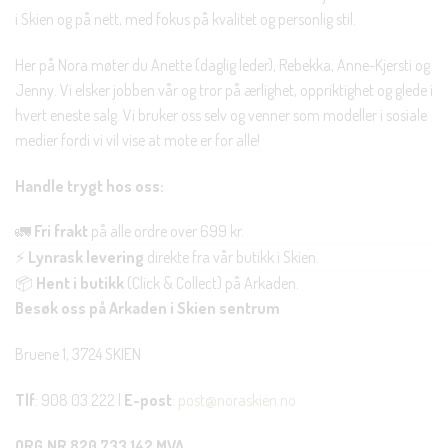
i Skien og på nett, med fokus på kvalitet og personlig stil.
Her på Nora møter du Anette (daglig leder), Rebekka, Anne-Kjersti og
Jenny. Vi elsker jobben vår og tror på ærlighet, oppriktighet og glede i
hvert eneste salg. Vi bruker oss selv og venner som modeller i sosiale
medier fordi vi vil vise at mote er for alle!
Handle trygt hos oss:
🚛
Fri frakt
på alle ordre over 699 kr.
⚡
Lynrask levering
direkte fra vår butikk i Skien.
📦
Hent i butikk
(Click & Collect) på Arkaden.
Besøk oss på Arkaden i Skien sentrum
Bruene 1, 3724 SKIEN
Tlf
: 908 03 222 |
E-post
:
post@noraskien.no
ORG.NR 820 733 142 MVA