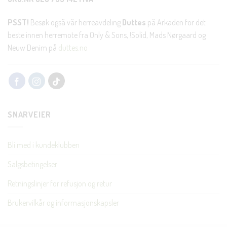
PSST!
Besøk også vår herreavdeling
Duttes
på Arkaden for det
beste innen herremote fra Only & Sons, !Solid, Mads Nørgaard og
Neuw Denim på
duttes.no
SNARVEIER
Bli med i kundeklubben
Salgsbetingelser
Retningslinjer for refusjon og retur
Brukervilkår og informasjonskapsler