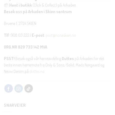
📦
Hent i butikk
(Click & Collect) på Arkaden.
Besøk oss på Arkaden i Skien sentrum
Bruene 1, 3724 SKIEN
Tlf
: 908 03 222 |
E-post
:
post@noraskien.no
ORG.NR 820 733 142 MVA
PSST!
Besøk også vår herreavdeling
Duttes
på Arkaden for det
beste innen herremote fra Only & Sons, !Solid, Mads Nørgaard og
Neuw Denim på
duttes.no
SNARVEIER