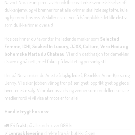
Navnet Nora er inspirert av Henrik Ibsens sterke kvinneskikkelse i «Et
dukkehjem», og vi brenner for at alle kvinner skal føle seg tøffe, kule
og hjemme hos oss. Vi skiller oss ut ved å håndplukke det lille ekstra
som du ikke finner overalt!
Hos oss finner du favoritter fra ledende merker som
Selected
Femme, ICHI, Soaked In Luxury, JJXX, Culture, Vero Moda og
bohemske Marta du Chateau
. Vi er din destinasjon for dameklær
i Skien og på nett, med fokus på kvalitet og personlig stil.
Her på Nora møter du Anette (daglig leder), Rebekka, Anne-Kjersti og
Jenny. Vi elsker jobben vår og tror på ærlighet, oppriktighet og glede i
hvert eneste salg. Vi bruker oss selv og venner som modeller i sosiale
medier fordi vi vil vise at mote er for alle!
Handle trygt hos oss:
🚛
Fri frakt
på alle ordre over 699 kr.
⚡
Lynrask levering
direkte fra vår butikk i Skien.