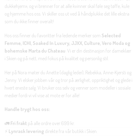
dukkehjem», og vi brenner for at alle kvinner skal føle seg tøffe, kule
og hjemme hos oss. Vi skiller oss ut ved å håndplukke det lille ekstra
som du ikke finner overalt!
Hos oss finner du favoritter fra ledende merker som
Selected
Femme, ICHI, Soaked In Luxury, JJXX, Culture, Vero Moda og
bohemske Marta du Chateau
. Vi er din destinasjon for dameklær
i Skien og på nett, med fokus på kvalitet og personlig stil.
Her på Nora møter du Anette (daglig leder), Rebekka, Anne-Kjersti og
Jenny. Vi elsker jobben vår og tror på ærlighet, oppriktighet og glede i
hvert eneste salg. Vi bruker oss selv og venner som modeller i sosiale
medier fordi vi vil vise at mote er for alle!
Handle trygt hos oss:
🚛
Fri frakt
på alle ordre over 699 kr.
⚡
Lynrask levering
direkte fra vår butikk i Skien.