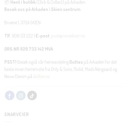
📦
Hent i butikk
(Click & Collect) på Arkaden.
Besøk oss på Arkaden i Skien sentrum
Bruene 1, 3724 SKIEN
Tlf
: 908 03 222 |
E-post
:
post@noraskien.no
ORG.NR 820 733 142 MVA
PSST!
Besøk også vår herreavdeling
Duttes
på Arkaden for det
beste innen herremote fra Only & Sons, !Solid, Mads Nørgaard og
Neuw Denim på
duttes.no
SNARVEIER