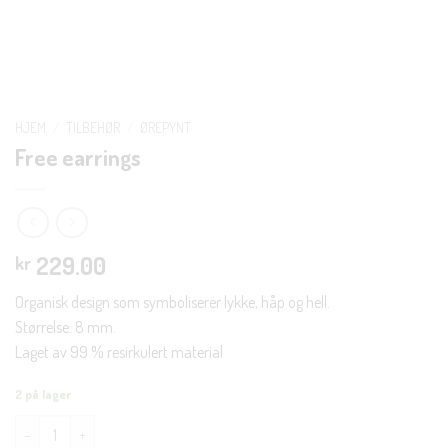
HJEM
/
TILBEHØR
/
ØREPYNT
Free earrings
229.00
kr
Organisk design som symboliserer lykke, håp og hell.
Størrelse: 8 mm.
Laget av 99 % resirkulert material
2 på lager
Free earrings antall