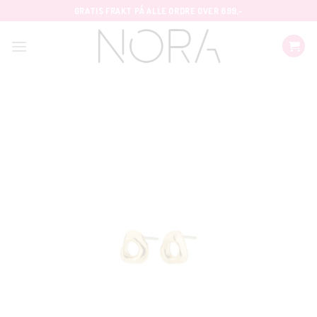
Skip
GRATIS FRAKT PÅ ALLE ORDRE OVER 699,-
to
content