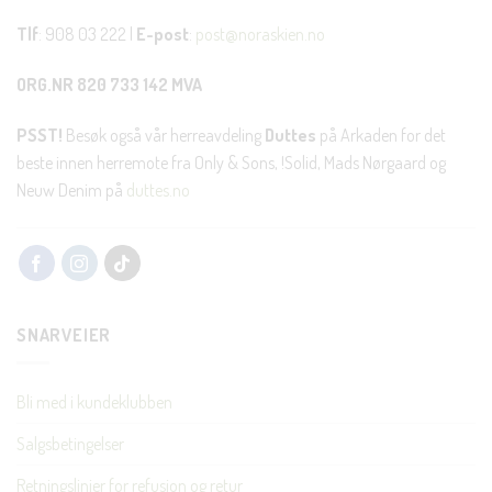
Tlf
: 908 03 222 |
E-post
:
post@noraskien.no
ORG.NR 820 733 142 MVA
PSST!
Besøk også vår herreavdeling
Duttes
på Arkaden for det
beste innen herremote fra Only & Sons, !Solid, Mads Nørgaard og
Neuw Denim på
duttes.no
SNARVEIER
Bli med i kundeklubben
Salgsbetingelser
Retningslinjer for refusjon og retur