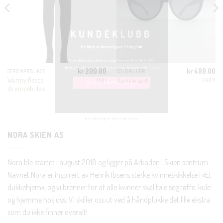
KUNDEKLUBB
En liten velkomstgave til deg! ❤️
Bli en del av Nora-familien i dag. Som medlem får du 10%
kr
200.00
kr
499.00
STRØMPEBUKSE
SOLBRILLER
rabatt på din første handel og eksklusive fordeler rett i lomma.
Warmy fleece
Daniele sort
ICHI
DRØM
strømpebukse
JA, HENT MIN RABATTKODE!
NORA SKIEN AS
Nora ble startet i august 2018 og ligger på Arkaden i Skien sentrum.
Nei takk, Jeg er ikke interessert
Navnet Nora er inspirert av Henrik Ibsens sterke kvinneskikkelse i «Et
dukkehjem», og vi brenner for at alle kvinner skal føle seg tøffe, kule
og hjemme hos oss. Vi skiller oss ut ved å håndplukke det lille ekstra
som du ikke finner overalt!