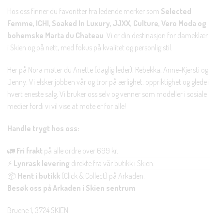
Hos oss finner du favoritter fra ledende merker som
Selected
Femme, ICHI, Soaked In Luxury, JJXX, Culture, Vero Moda og
bohemske Marta du Chateau
. Vi er din destinasjon for dameklær
i Skien og på nett, med fokus på kvalitet og personlig stil.
Her på Nora møter du Anette (daglig leder), Rebekka, Anne-Kjersti og
Jenny. Vi elsker jobben vår og tror på ærlighet, oppriktighet og glede i
hvert eneste salg. Vi bruker oss selv og venner som modeller i sosiale
medier fordi vi vil vise at mote er for alle!
Handle trygt hos oss:
🚛
Fri frakt
på alle ordre over 699 kr.
⚡
Lynrask levering
direkte fra vår butikk i Skien.
📦
Hent i butikk
(Click & Collect) på Arkaden.
Besøk oss på Arkaden i Skien sentrum
Bruene 1, 3724 SKIEN