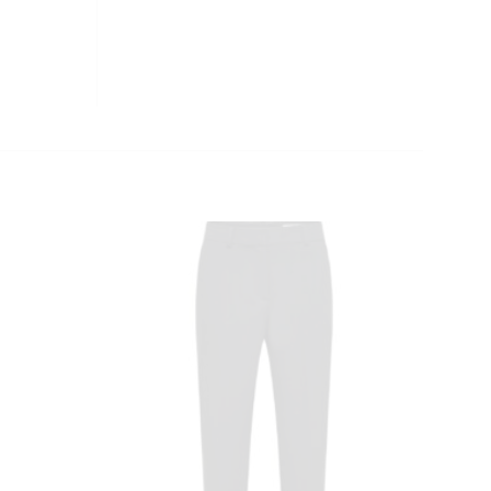
CLOSE
THIS
MODULE