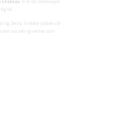
u Chateau
. Vi er din destinasjon
ig stil.
ti og Jenny. Vi elsker jobben vår
 bruker oss selv og venner som