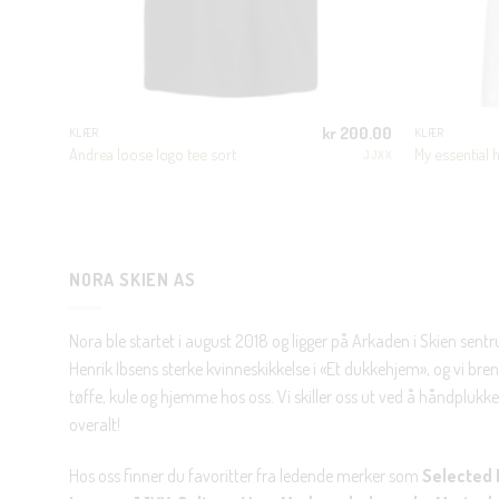
600.00
kr
200.00
KLÆR
KLÆR
Andrea loose logo tee sort
My essential h
JJXX
JJXX
NORA SKIEN AS
Nora ble startet i august 2018 og ligger på Arkaden i Skien sent
Henrik Ibsens sterke kvinneskikkelse i «Et dukkehjem», og vi brenn
tøffe, kule og hjemme hos oss. Vi skiller oss ut ved å håndplukke 
overalt!
Hos oss finner du favoritter fra ledende merker som
Selected 