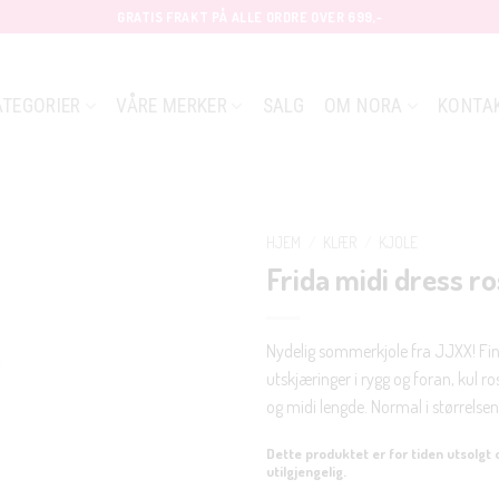
GRATIS FRAKT PÅ ALLE ORDRE OVER 699,-
ATEGORIER
VÅRE MERKER
SALG
OM NORA
KONTA
HJEM
/
KLÆR
/
KJOLE
Frida midi dress r
Nydelig sommerkjole fra JJXX! Fi
utskjæringer i rygg og foran, kul ro
og midi lengde. Normal i størrelsen
Dette produktet er for tiden utsolgt 
utilgjengelig.