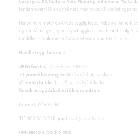
Luxury, JJXX, Culture, Vero Moda og bohemske Marta d
for dameklær i Skien og på nett, med fokus på kvalitet og personl
Her på Nora møter du Anette (daglig leder), Rebekka, Anne-Kjers
og tror på ærlighet, oppriktighet og glede i hvert eneste salg. Vi
modeller i sosiale medier fordi vi vil vise at mote er for alle!
Handle trygt hos oss:
🚛
Fri frakt
på alle ordre over 699 kr.
⚡
Lynrask levering
direkte fra vår butikk i Skien.
📦
Hent i butikk
(Click & Collect) på Arkaden.
Besøk oss på Arkaden i Skien sentrum
Bruene 1, 3724 SKIEN
Tlf
: 908 03 222 |
E-post
:
post@noraskien.no
ORG.NR 820 733 142 MVA