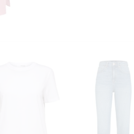
KUNDEKLUBB
En liten velkomstgave til deg! ❤️
Bli en del av Nora-familien i dag. Som medlem får du 10% rabatt på din
første handel og eksklusive fordeler rett i lomma.