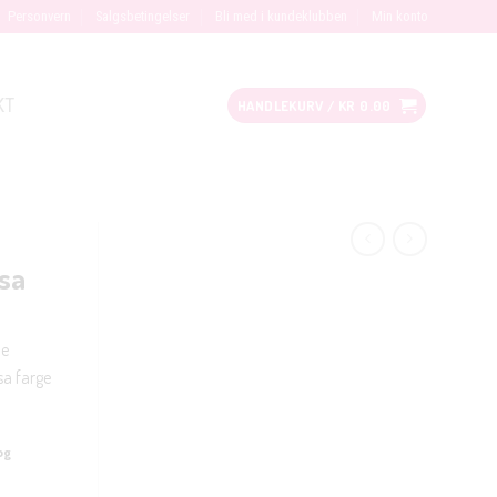
Personvern
Salgsbetingelser
Bli med i kundeklubben
Min konto
KT
HANDLEKURV /
KR
0.00
osa
ne
sa farge
og