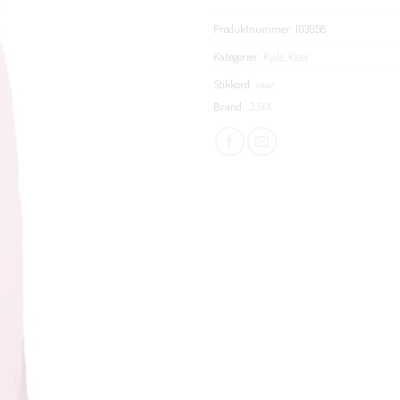
Produktnummer:
103058
Kategorier:
Kjole
,
Klær
Stikkord:
vaar
Brand:
JJXX