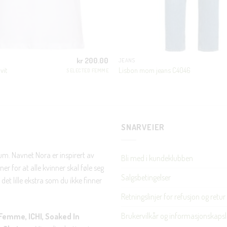
JA, HENT MIN RABATTKODE!
kr
200.00
JEANS
vit
Lisbon mom jeans C4046
SELECTED FEMME
Nei takk, Jeg er ikke interessert
SNARVEIER
rum. Navnet Nora er inspirert av
Bli med i kundeklubben
er for at alle kvinner skal føle seg
Salgsbetingelser
det lille ekstra som du ikke finner
Retningslinjer for refusjon og retur
Brukervilkår og informasjonskapsl
Femme, ICHI, Soaked In