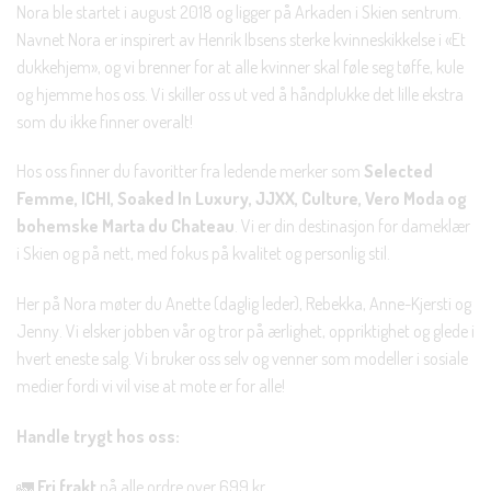
Nora ble startet i august 2018 og ligger på Arkaden i Skien sentrum.
Navnet Nora er inspirert av Henrik Ibsens sterke kvinneskikkelse i «Et
dukkehjem», og vi brenner for at alle kvinner skal føle seg tøffe, kule
og hjemme hos oss. Vi skiller oss ut ved å håndplukke det lille ekstra
som du ikke finner overalt!
Hos oss finner du favoritter fra ledende merker som
Selected
Femme, ICHI, Soaked In Luxury, JJXX, Culture, Vero Moda og
bohemske Marta du Chateau
. Vi er din destinasjon for dameklær
i Skien og på nett, med fokus på kvalitet og personlig stil.
Her på Nora møter du Anette (daglig leder), Rebekka, Anne-Kjersti og
Jenny. Vi elsker jobben vår og tror på ærlighet, oppriktighet og glede i
hvert eneste salg. Vi bruker oss selv og venner som modeller i sosiale
medier fordi vi vil vise at mote er for alle!
Handle trygt hos oss:
🚛
Fri frakt
på alle ordre over 699 kr.