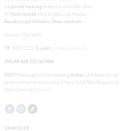
⚡
Lynrask levering
direkte fra vår butikk i Skien.
📦
Hent i butikk
(Click & Collect) på Arkaden.
Besøk oss på Arkaden i Skien sentrum
Bruene 1, 3724 SKIEN
Tlf
: 908 03 222 |
E-post
:
post@noraskien.no
ORG.NR 820 733 142 MVA
PSST!
Besøk også vår herreavdeling
Duttes
på Arkaden for det
beste innen herremote fra Only & Sons, !Solid, Mads Nørgaard og
Neuw Denim på
duttes.no
SNARVEIER