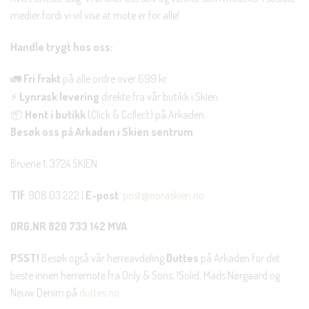
medier fordi vi vil vise at mote er for alle!
Handle trygt hos oss:
🚛
Fri frakt
på alle ordre over 699 kr.
⚡
Lynrask levering
direkte fra vår butikk i Skien.
📦
Hent i butikk
(Click & Collect) på Arkaden.
Besøk oss på Arkaden i Skien sentrum
Bruene 1, 3724 SKIEN
Tlf
: 908 03 222 |
E-post
:
post@noraskien.no
ORG.NR 820 733 142 MVA
PSST!
Besøk også vår herreavdeling
Duttes
på Arkaden for det
beste innen herremote fra Only & Sons, !Solid, Mads Nørgaard og
Neuw Denim på
duttes.no