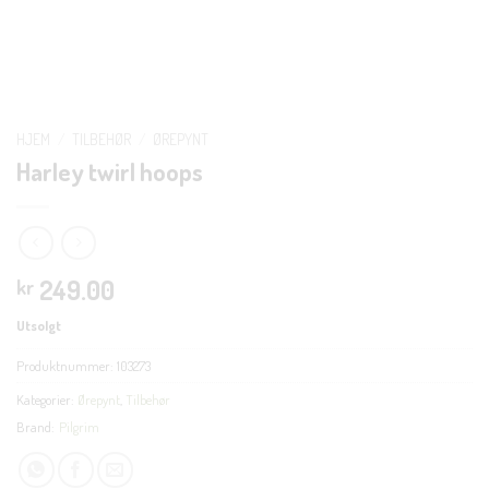
HJEM
/
TILBEHØR
/
ØREPYNT
Harley twirl hoops
249.00
kr
Utsolgt
Produktnummer:
103273
Kategorier:
Ørepynt
,
Tilbehør
Brand:
Pilgrim