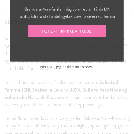
Bli en del av Nora-familien i dag. Som medlem får du 10%
rabatt på din første handel og eksklusive fordeler rett i lomma.
NORA SKIEN AS
JA, HENT MIN RABATTKODE!
Nora ble startet i august 2018 og ligger på Arkaden i Skien sentrum.
Navnet Nora er inspirert av Henrik Ibsens sterke kvinneskikkelse i «Et
dukkehjem», og vi brenner for at alle kvinner skal føle seg tøffe, kule
og hjemme hos oss. Vi skiller oss ut ved å håndplukke det lille ekstra
som du ikke finner overalt!
Nei takk, Jeg er ikke interessert
Hos oss finner du favoritter fra ledende merker som
Selected
Femme, ICHI, Soaked In Luxury, JJXX, Culture, Vero Moda og
bohemske Marta du Chateau
. Vi er din destinasjon for dameklær
i Skien og på nett, med fokus på kvalitet og personlig stil.
Her på Nora møter du Anette (daglig leder), Rebekka, Anne-Kjersti og
Jenny. Vi elsker jobben vår og tror på ærlighet, oppriktighet og glede i
hvert eneste salg. Vi bruker oss selv og venner som modeller i sosiale