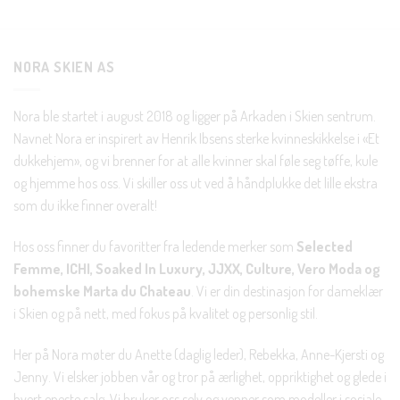
Bli en del av Nora-familien i dag. Som medlem får du 10%
rabatt på din første handel og eksklusive fordeler rett i lomma.
NORA SKIEN AS
JA, HENT MIN RABATTKODE!
Nora ble startet i august 2018 og ligger på Arkaden i Skien sentrum.
Navnet Nora er inspirert av Henrik Ibsens sterke kvinneskikkelse i «Et
dukkehjem», og vi brenner for at alle kvinner skal føle seg tøffe, kule
og hjemme hos oss. Vi skiller oss ut ved å håndplukke det lille ekstra
som du ikke finner overalt!
Nei takk, Jeg er ikke interessert
Hos oss finner du favoritter fra ledende merker som
Selected
Femme, ICHI, Soaked In Luxury, JJXX, Culture, Vero Moda og
bohemske Marta du Chateau
. Vi er din destinasjon for dameklær
i Skien og på nett, med fokus på kvalitet og personlig stil.
Her på Nora møter du Anette (daglig leder), Rebekka, Anne-Kjersti og
Jenny. Vi elsker jobben vår og tror på ærlighet, oppriktighet og glede i
hvert eneste salg. Vi bruker oss selv og venner som modeller i sosiale