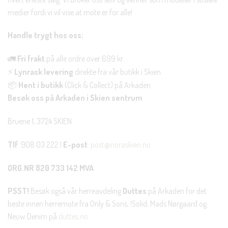
medier fordi vi vil vise at mote er for alle!
Handle trygt hos oss:
🚛
Fri frakt
på alle ordre over 699 kr.
⚡
Lynrask levering
direkte fra vår butikk i Skien.
📦
Hent i butikk
(Click & Collect) på Arkaden.
Besøk oss på Arkaden i Skien sentrum
Bruene 1, 3724 SKIEN
Tlf
: 908 03 222 |
E-post
:
post@noraskien.no
ORG.NR 820 733 142 MVA
PSST!
Besøk også vår herreavdeling
Duttes
på Arkaden for det
beste innen herremote fra Only & Sons, !Solid, Mads Nørgaard og
Neuw Denim på
duttes.no