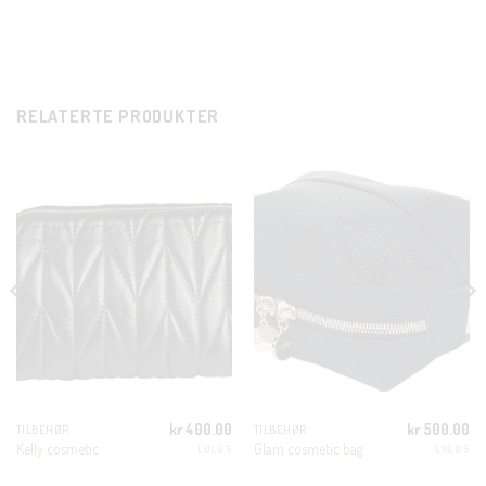
RELATERTE PRODUKTER
CLO
THI
MOD
KUNDEKLUBB
kr
400.00
kr
500.00
TILBEHØR
TILBEHØR
Kelly cosmetic
Glam cosmetic bag
LULU'S
LULU'S
En liten velkomstgave til deg! ❤️