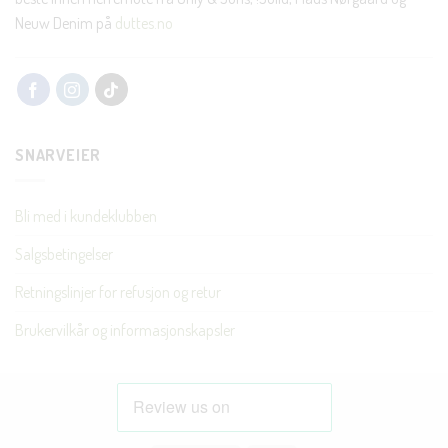
Neuw Denim på
duttes.no
SNARVEIER
Bli med i kundeklubben
Salgsbetingelser
Retningslinjer for refusjon og retur
Brukervilkår og informasjonskapsler