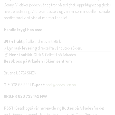
Jenny. Vi elsker jobben vår og tror på ærlighet, oppriktighet og glede i
hvert eneste salg. Vi bruker oss selv og venner som modeller i sosiale
medier fordi vi vil vise at mote er for alle!
Handle trygt hos oss:
🚛
Fri frakt
på alle ordre over 699 kr.
⚡
Lynrask levering
direkte fra vår butikk i Skien.
📦
Hent i butikk
(Click & Collect) på Arkaden.
Besøk oss på Arkaden i Skien sentrum
Bruene 1, 3724 SKIEN
Tlf
: 908 03 222 |
E-post
:
post@noraskien.no
ORG.NR 820 733 142 MVA
PSST!
Besøk også vår herreavdeling
Duttes
på Arkaden for det
beste innen herremote fra Only & Sons, !Solid, Mads Nørgaard og