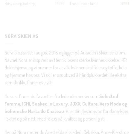
En liten velkomstgave til deg! ❤️
Busy doing nothing
I need more time
SØGNE
SØGNE
Bli en del av Nora-familien i dag. Som medlem får du 10%
rabatt på din første handel og eksklusive fordeler rett i lomma.
NORA SKIEN AS
JA, HENT MIN RABATTKODE!
Nora ble startet i august 2018 og ligger på Arkaden i Skien sentrum.
Navnet Nora er inspirert av Henrik Ibsens sterke kvinneskikkelse i «Et
dukkehjem», og vi brenner for at alle kvinner skal føle seg tøffe, kule
og hjemme hos oss. Vi skiller oss ut ved å håndplukke det lille ekstra
Nei takk, Jeg er ikke interessert
som du ikke finner overalt!
Hos oss finner du favoritter fra ledende merker som
Selected
Femme, ICHI, Soaked In Luxury, JJXX, Culture, Vero Moda og
bohemske Marta du Chateau
. Vi er din destinasjon for dameklær
i Skien og på nett, med fokus på kvalitet og personlig stil.
Her på Nora møter du Anette (daglig leder), Rebekka, Anne-Kjersti og