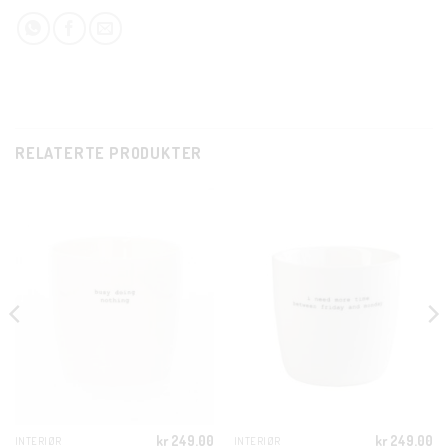
RELATERTE PRODUKTER
CLO
THI
MOD
KUNDEKLUBB
kr
249.00
kr
249.00
INTERIØR
INTERIØR