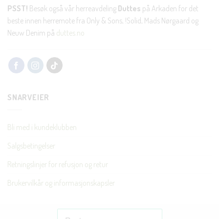
PSST!
Besøk også vår herreavdeling
Duttes
på Arkaden for det
beste innen herremote fra Only & Sons, !Solid, Mads Nørgaard og
Neuw Denim på
duttes.no
SNARVEIER
Bli med i kundeklubben
Salgsbetingelser
Retningslinjer for refusjon og retur
Brukervilkår og informasjonskapsler