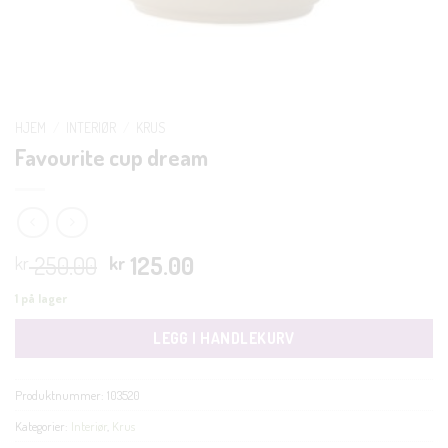
HJEM
/
INTERIØR
/
KRUS
Favourite cup dream
Opprinnelig
Nåværende
250.00
125.00
kr
kr
pris
pris
1 på lager
var:
er:
kr 250.00.
kr 125.00.
LEGG I HANDLEKURV
Produktnummer:
103520
Kategorier:
Interiør
,
Krus