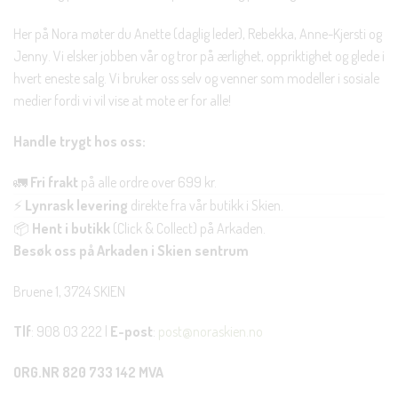
Her på Nora møter du Anette (daglig leder), Rebekka, Anne-Kjersti og
Jenny. Vi elsker jobben vår og tror på ærlighet, oppriktighet og glede i
hvert eneste salg. Vi bruker oss selv og venner som modeller i sosiale
medier fordi vi vil vise at mote er for alle!
Handle trygt hos oss:
🚛
Fri frakt
på alle ordre over 699 kr.
⚡
Lynrask levering
direkte fra vår butikk i Skien.
📦
Hent i butikk
(Click & Collect) på Arkaden.
Besøk oss på Arkaden i Skien sentrum
Bruene 1, 3724 SKIEN
Tlf
: 908 03 222 |
E-post
:
post@noraskien.no
ORG.NR 820 733 142 MVA