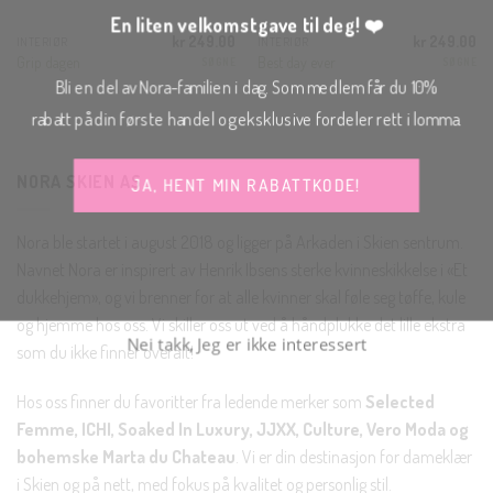
En liten velkomstgave til deg! ❤️
kr
249.00
kr
249.00
INTERIØR
INTERIØR
Grip dagen
Best day ever
SØGNE
SØGNE
Bli en del av Nora-familien i dag. Som medlem får du 10%
rabatt på din første handel og eksklusive fordeler rett i lomma.
JA, HENT MIN RABATTKODE!
NORA SKIEN AS
Nora ble startet i august 2018 og ligger på Arkaden i Skien sentrum.
Navnet Nora er inspirert av Henrik Ibsens sterke kvinneskikkelse i «Et
dukkehjem», og vi brenner for at alle kvinner skal føle seg tøffe, kule
Nei takk, Jeg er ikke interessert
og hjemme hos oss. Vi skiller oss ut ved å håndplukke det lille ekstra
som du ikke finner overalt!
Hos oss finner du favoritter fra ledende merker som
Selected
Femme, ICHI, Soaked In Luxury, JJXX, Culture, Vero Moda og
bohemske Marta du Chateau
. Vi er din destinasjon for dameklær
i Skien og på nett, med fokus på kvalitet og personlig stil.