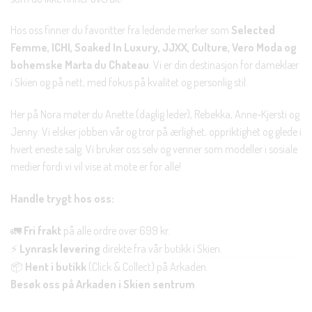
Hos oss finner du favoritter fra ledende merker som
Selected
Femme, ICHI, Soaked In Luxury, JJXX, Culture, Vero Moda og
bohemske Marta du Chateau
. Vi er din destinasjon for dameklær
i Skien og på nett, med fokus på kvalitet og personlig stil.
Her på Nora møter du Anette (daglig leder), Rebekka, Anne-Kjersti og
Jenny. Vi elsker jobben vår og tror på ærlighet, oppriktighet og glede i
hvert eneste salg. Vi bruker oss selv og venner som modeller i sosiale
medier fordi vi vil vise at mote er for alle!
Handle trygt hos oss:
🚛
Fri frakt
på alle ordre over 699 kr.
⚡
Lynrask levering
direkte fra vår butikk i Skien.
📦
Hent i butikk
(Click & Collect) på Arkaden.
Besøk oss på Arkaden i Skien sentrum