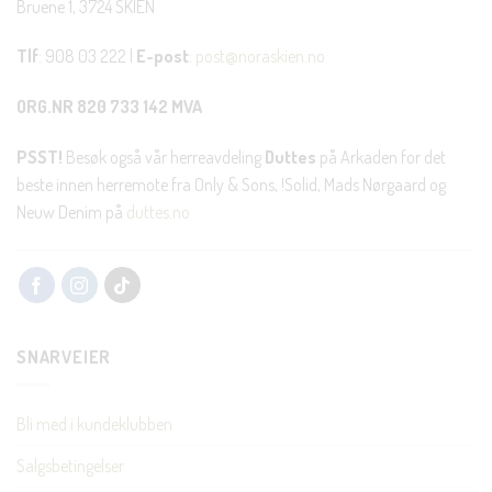
Bruene 1, 3724 SKIEN
Tlf
: 908 03 222 |
E-post
:
post@noraskien.no
ORG.NR 820 733 142 MVA
PSST!
Besøk også vår herreavdeling
Duttes
på Arkaden for det
beste innen herremote fra Only & Sons, !Solid, Mads Nørgaard og
Neuw Denim på
duttes.no
SNARVEIER
Bli med i kundeklubben
Salgsbetingelser