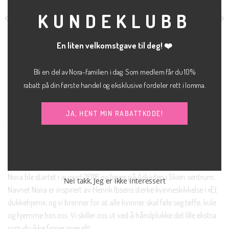
KUNDEKLUBB
En liten velkomstgave til deg! ❤️
Bli en del av Nora-familien i dag. Som medlem får du 10%
kr
400.00
kr
500.00
rabatt på din første handel og eksklusive fordeler rett i lomma.
BUKSE
JEANS
Lisbon mom jeans
Mythe glitter bukse
JJXX
JJXX
C4046
JA, HENT MIN RABATTKODE!
NORA SKIEN AS
Nora ble startet i august 2018 og ligger på Arkaden i Skien sentrum.
Nei takk, Jeg er ikke interessert
Navnet Nora er inspirert av Henrik Ibsens sterke kvinneskikkelse i «Et
dukkehjem», og vi brenner for at alle kvinner skal føle seg tøffe, kule
og hjemme hos oss. Vi skiller oss ut ved å håndplukke det lille ekstra
som du ikke finner overalt!