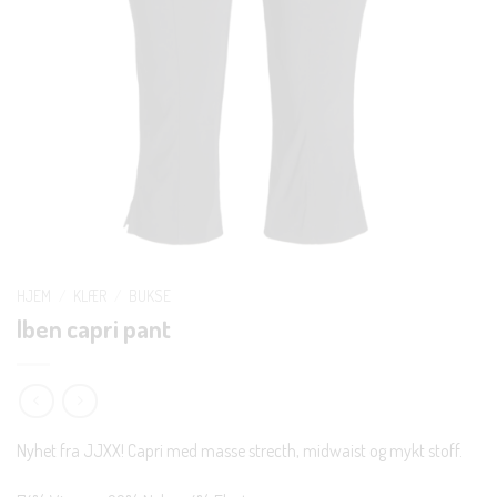
HJEM
/
KLÆR
/
BUKSE
Iben capri pant
Nyhet fra JJXX! Capri med masse strecth, midwaist og mykt stoff.